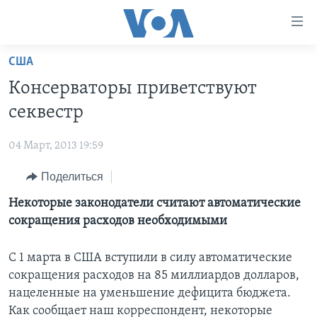
Линки
доступности
Перейти
США
на
ГЛАВНОЕ
Консерваторы приветствуют
основной
ПРОГРАММЫ
контент
секвестр
ПРОЕКТЫ
Перейти
АМЕРИКА
к
04 Март, 2013 19:59
ЭКСПЕРТИЗА
НОВОСТИ ЗА МИНУТУ
УЧИМ АНГЛИЙСКИЙ
основной
Поделиться
ИНТЕРВЬЮ
ИТОГИ
НАША АМЕРИКАНСКАЯ ИСТОРИЯ
навигации
Перейти
ФАКТЫ ПРОТИВ ФЕЙКОВ
Некоторые законодатели считают автоматические
ПОЧЕМУ ЭТО ВАЖНО?
А КАК В АМЕРИКЕ?
в
сокращения расходов необходимыми
ЗА СВОБОДУ ПРЕССЫ
ДИСКУССИЯ VOA
АРТЕФАКТЫ
поиск
УЧИМ АНГЛИЙСКИЙ
ДЕТАЛИ
АМЕРИКАНСКИЕ ГОРОДКИ
С 1 марта в США вступили в силу автоматические
сокращения расходов на 85 миллиардов долларов,
ВИДЕО
НЬЮ-ЙОРК NEW YORK
ТЕСТЫ
нацеленные на уменьшение дефицита бюджета.
ПОДПИСКА НА НОВОСТИ
АМЕРИКА. БОЛЬШОЕ ПУТЕШЕСТВИЕ
Как сообщает наш корреспондент, некоторые