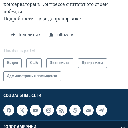
консерваторы в Конгрессе считают это своей
Learning English
победой.
Подробности – в видеорепортаже.
СОЦИАЛЬНЫЕ СЕТИ
Поделиться
Follow us
This item is part of
Языки
Видео
США
Экономика
Программы
Администрация президента
СОЦИАЛЬНЫЕ СЕТИ
ГОЛОС АМЕРИКИ