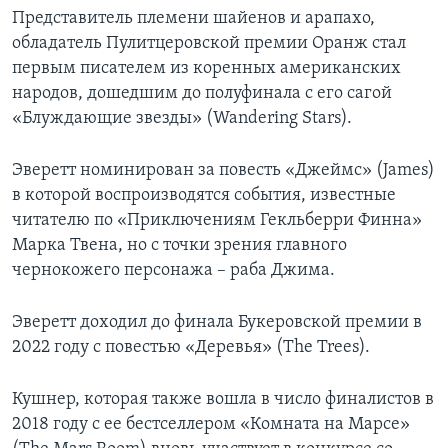
Представитель племени шайенов и арапахо,
обладатель Пулитцеровской премии Оранж стал
первым писателем из коренных американских
народов, дошедшим до полуфинала с его сагой
«Блуждающие звезды» (Wandering Stars).
Эверетт номинирован за повесть «Джеймс» (James)
в которой воспроизводятся события, известные
читателю по «Приключениям Гекльберри Финна»
Марка Твена, но с точки зрения главного
чернокожего персонажа – раба Джима.
Эверетт доходил до финала Букеровской премии в
2022 году с повестью «Деревья» (The Trees).
Кушнер, которая также вошла в число финалистов в
2018 году с ее бестселлером «Комната на Марсе»