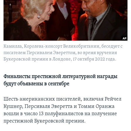
Learning English
СОЦИАЛЬНЫЕ СЕТИ
Камилла, Kоролева-консорт Великобритании, беседует с
писателем Персивалем Эвереттом, во время вручения
Языки
Букеровской премии в Лондоне, 17 октября 2022 года.
Финалисты престижной литературной награды
будут объявлены в сентябре
Шесть американских писателей, включая Рейчел
Кушнер, Персиваля Эверетта и Томми Оранжа
вошли в число 13 полуфиналистов на получение
престижной Букеровской премии.