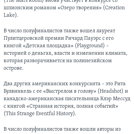
(The Mars Room) вновь участвует в конкурсе со
шпионским романом «Озеро творения» (Creation
Lake).
В число полуфиналистов также вошел лауреат
Пулитцеровской премии Ричард Пауэрс с его
книгой «Детская площадка» (Playground) –
историей о деньгах, власти и изменении климата,
которая разворачивается на полинезийском
острове.
Два других американских конкурсанта – это Рита
Булвинкель с ее «Выстрелом в голову» (Headshot) и
канадско-американская писательница Клэр Мессуд
с книгой «Странная история, полная событий»
(This Strange Eventful History).
В число полуфиналистов также вошли авторы из