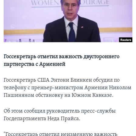
Learning English
СОЦИАЛЬНЫЕ СЕТИ
Языки
Госсекретарь отметил важность двустороннего
партнерства с Арменией
Госсекретарь США Энтони Блинкен обсудил по
телефону с премьер-министром Армении Николом
Пашиняном обстановку на Южном Кавказе.
Об этом сообщил руководитель пресс-службы
Госдепартамента Неда Прайса.
"Госсекретарь отметил неизменную важность