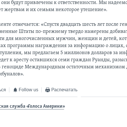
 они будут привлечены к ответственности. Мы надеемся
ет жертвам и их семьям некоторое утешение».
енте отмечается: «Спустя двадцать шесть лет после ге
ненные Штаты по-прежнему твердо намерены добива
ти для многочисленных мужчин, женщин и детей, ко
ках программы награждения за информацию о лицах,
тупления, мы предлагаем 5 миллионов долларов за и
едет к аресту оставшихся семи граждан Руанды, разы
в геноциде Международным остаточным механизмом 
ибуналов».
ься
Follow us
Распечатать
ская служба «Голоса Америки»