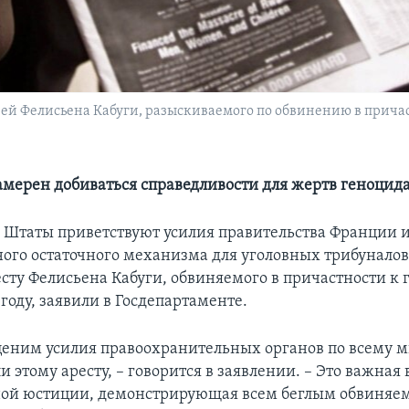
ией Фелисьена Кабуги, разыскиваемого по обвинению в причас
мерен добиваться справедливости для жертв геноцида
Штаты приветствуют усилия правительства Франции 
го остаточного механизма для уголовных трибуналов
есту Фелисьена Кабуги, обвиняемого в причастности к 
 году, заявили в Госдепартаменте.
еним усилия правоохранительных органов по всему м
и этому аресту, – говорится в заявлении. – Это важная 
ой юстиции, демонстрирующая всем беглым обвиняе