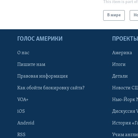
This item is part of
В мире
Н
ГОЛОС АМЕРИКИ
ПРОЕКТ
О нас
Америка
Пишите нам
Итоги
Правовая информация
Детали
Как обойти блокировку сайта?
Новости СШ
VOA+
Нью-Йорк 
iOS
Дискуссия 
Android
История «Г
RSS
Учим англ