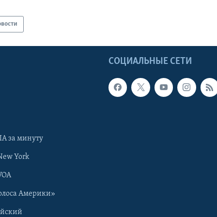
овости
Ы
СОЦИАЛЬНЫЕ СЕТИ
А за минуту
New York
VOA
олоса Америки»
ийский