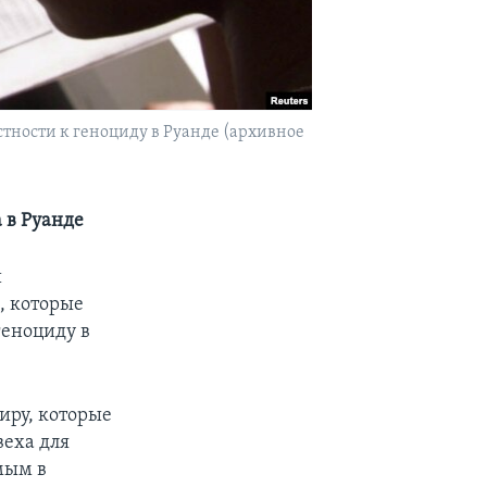
тности к геноциду в Руанде (архивное
 в Руанде
и
, которые
геноциду в
иру, которые
веха для
мым в