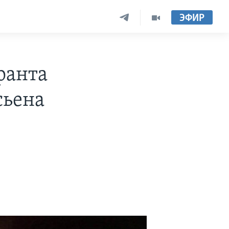
ЭФИР
ранта
сьена