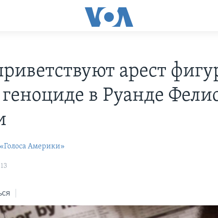
риветствуют арест фигу
о геноциде в Руанде Фели
и
 «Голоса Америки»
:13
ься