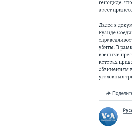
геноциде, что
арест принес
Далее в докум
Руанде Соеди
справедливос
убиты. В рам
военные прес
которая прив
обвинениям 
уголовных тр
Поделит
Рус