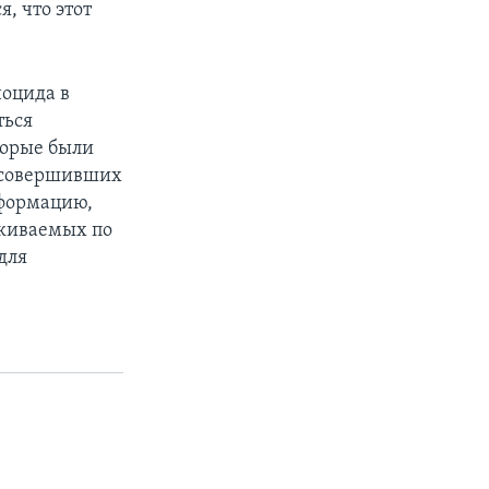
, что этот
ноцида в
ться
торые были
 совершивших
нформацию,
скиваемых по
для