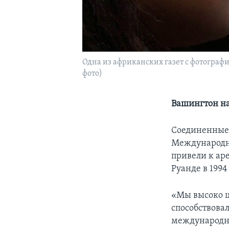
Одна из африканских газет с фотограф
фото)
Вашингтон на
Соединенные 
Международно
привели к ар
Руанде в 1994
«Мы высоко ц
способствовал
международн