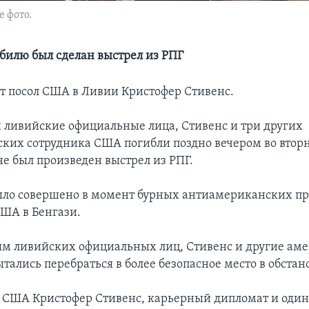
е фото.
обилю был сделан выстрел из РПГ
ит посол США в Ливии Кристофер Стивенс.
 ливийские официальные лица, Стивенс и три других
ких сотрудника США погибли поздно вечером во вторн
е был произведен выстрел из РПГ.
ло совершено в момент бурных антиамериканских про
США в Бенгази.
м ливийских официальных лиц, Стивенс и другие ам
ались перебраться в более безопасное место в обстано
 США Кристофер Стивенс, карьерный дипломат и один