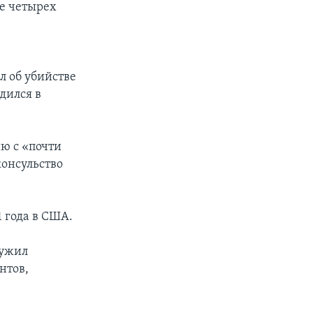
ее четырех
 об убийстве
дился в
ю с «почти
онсульство
1 года в США.
лужил
нтов,