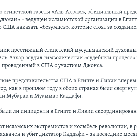
 египетской газеты «Аль-Ахрам», официальный пред
ульман» – ведущей исламистской организации в Египт
о США наказать «безумцев», которые стоят за создание
рник престижный египетский мусульманский духовн
Аль-Азхар осудил символический «судебный процесс»
 проведенный в США с участием Джонса.
кие представительства США в Египте и Ливии впервы
пор, как в прошлом году в обеих странах были свергн
ни Мубарак и Муаммар Каддафи.
 были ли инциденты в Египте и Ливии скоординирован
лот исламских экстремистов и колыбель революции, в р
захвачен и убит диктатор Каддафи – за последние меся