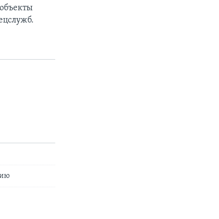
 объекты
ецслужб.
сию