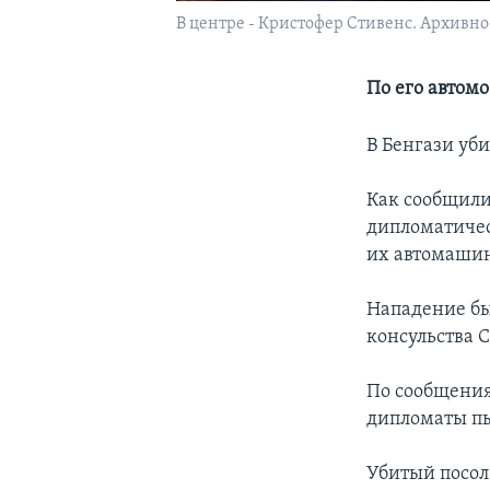
В центре - Кристофер Стивенс. Архивно
По его автом
В Бенгази уб
Как сообщили
дипломатичес
их автомашин
Нападение бы
консульства 
По сообщения
дипломаты пыт
Убитый посол