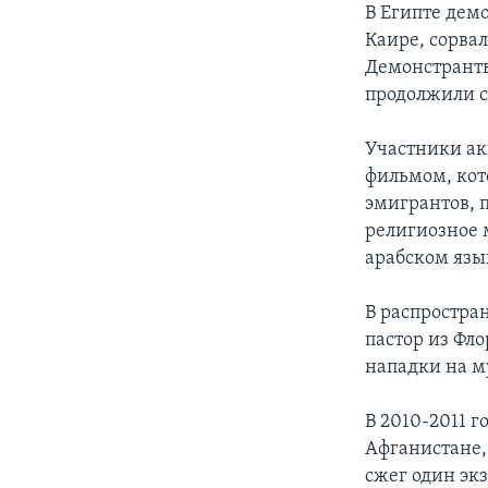
В Египте дем
Каире, сорва
Демонстранты
продолжили с
Участники а
фильмом, кот
эмигрантов, 
религиозное 
арабском язы
В распростра
пастор из Фл
нападки на м
В 2010-2011 
Афганистане,
сжег один эк