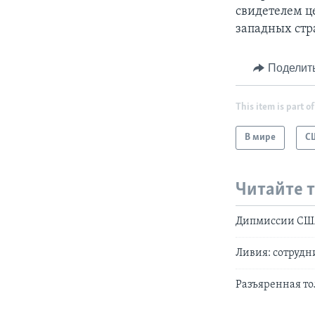
свидетелем ц
западных стр
Поделит
This item is part of
В мире
С
Читайте 
Дипмиссии США 
Ливия: сотрудн
Разъяренная то