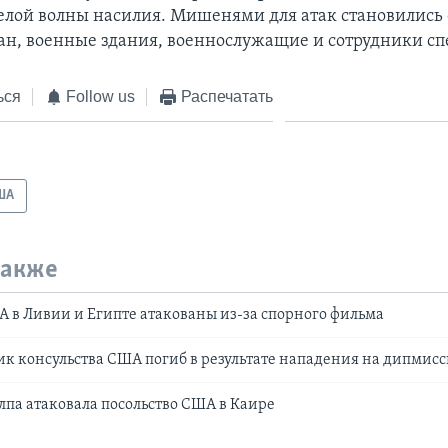
елой волны насилия. Мишенями для атак становились
ан, военные здания, военнослужащие и сотрудники сп
ься
Follow us
Распечатать
ША
также
в Ливии и Египте атакованы из-за спорного фильма
ик консульства США погиб в результате нападения на дипмис
лпа атаковала посольство США в Каире