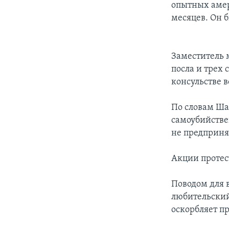
опытных амер
месяцев. Он б
Заместитель 
посла и трех 
консульстве 
По словам Ша
самоубийстве
не предприня
Акции протест
Поводом для 
любительский
оскорбляет п