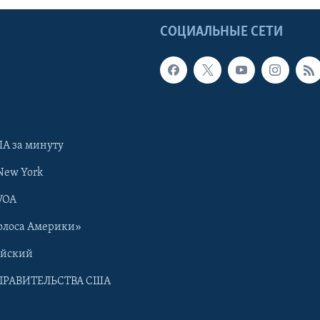
Ы
СОЦИАЛЬНЫЕ СЕТИ
А за минуту
New York
VOA
олоса Америки»
ийский
ПРАВИТЕЛЬСТВА США