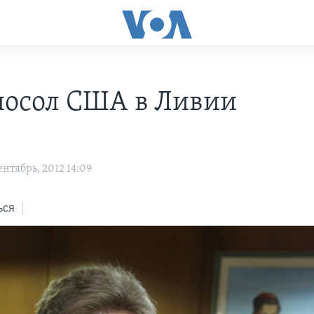
посол США в Ливии
нтябрь, 2012 14:09
ься