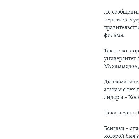
По сообщению
«Братьев-мус
правительств
фильма.
Также во вто
университет 
Мухаммедом,
Дипломатичес
атакам с тех 
лидеры – Хос
Пока неясно,
Бенгази – оп
которой был 