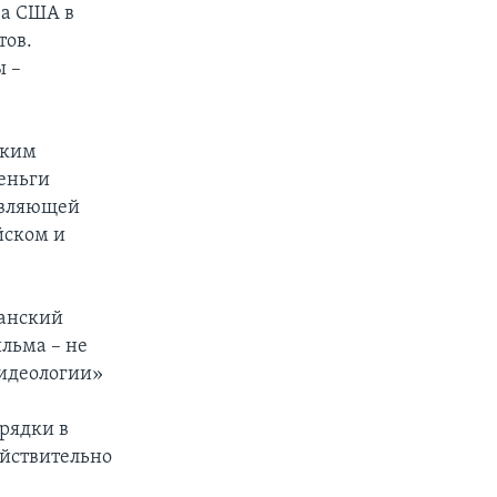
ва США в
тов.
ы –
ским
еньги
авляющей
йском и
ианский
ильма – не
 идеологии»
рядки в
ействительно