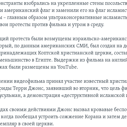
онстранты взобрались на укрепленные стены посольст
ли американский флаг и заменили его на флаг исламис
 – главным образом ультраконсервативные исламист
вои протесты против фильма и утром в среду.
кций протеста были возмущены израильско-американ
орый, по данным американских СМИ, был создан на д
принадлежащих Коптской христианской церкви, сост
меньшинство в Египте. Выдержки из фильма на англи
ках были размещены на YouTube.
нении видеофильма принял участие известный христ
ориды Терри Джонс, заявивший во вторник, что цель ф
усульман, а демонстрация «деструктивной исламской
годах своими действиями Джонс вызвал кровавые беспо
 когда пообещал устроить сожжение Корана и затем д
земпляр в своей церкви.