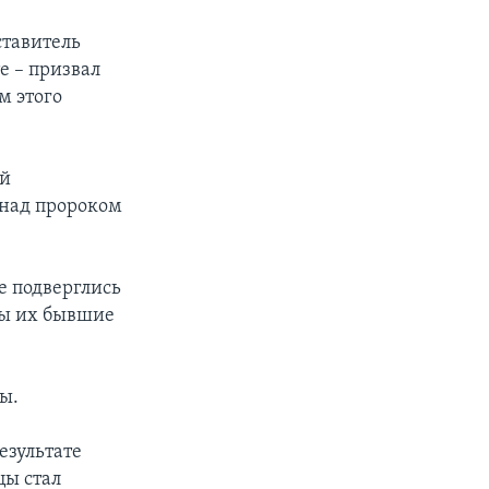
ставитель
е – призвал
м этого
ый
 над пророком
е подверглись
уты их бывшие
ы.
езультате
цы стал