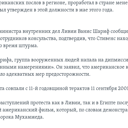
иканских послов в регионе, проработал в стране мен
ыл утвержден в этой должности в мае этого года.
министра внутренних дел Ливии Ванис Шариф сообщил
сотрудников консульства, подтвердив, что Стивенс нахо
во время штурма.
рифа, группа вооруженных людей напала на дипмисси
нными намерениями». Он заявил, что американское к
ло адекватных мер предосторожности.
а совпали с 11-й годовщиной терактов 11 сентября 200
выступлений протеста как в Ливии, так и в Египте пос
 американский фильм, который, по словам демонстра
ророка Мухаммеда.