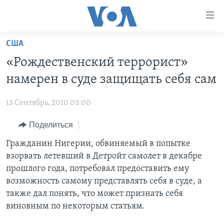
Линки
доступности
Перейти
США
на
ГЛАВНОЕ
«Рождественский террорист»
основной
ПРОГРАММЫ
контент
намерен в суде защищать себя сам
ПРОЕКТЫ
Перейти
АМЕРИКА
к
13 Сентябрь, 2010 03:00
ЭКСПЕРТИЗА
НОВОСТИ ЗА МИНУТУ
УЧИМ АНГЛИЙСКИЙ
основной
Поделиться
ИНТЕРВЬЮ
ИТОГИ
НАША АМЕРИКАНСКАЯ ИСТОРИЯ
навигации
Перейти
ФАКТЫ ПРОТИВ ФЕЙКОВ
Гражданин Нигерии, обвиняемый в попытке
ПОЧЕМУ ЭТО ВАЖНО?
А КАК В АМЕРИКЕ?
в
взорвать летевший в Детройт самолет в декабре
ЗА СВОБОДУ ПРЕССЫ
ДИСКУССИЯ VOA
АРТЕФАКТЫ
поиск
прошлого года, потребовал предоставить ему
УЧИМ АНГЛИЙСКИЙ
ДЕТАЛИ
АМЕРИКАНСКИЕ ГОРОДКИ
возможность самому представлять себя в суде, а
также дал понять, что может признать себя
ВИДЕО
НЬЮ-ЙОРК NEW YORK
ТЕСТЫ
виновным по некоторым статьям.
ПОДПИСКА НА НОВОСТИ
АМЕРИКА. БОЛЬШОЕ ПУТЕШЕСТВИЕ