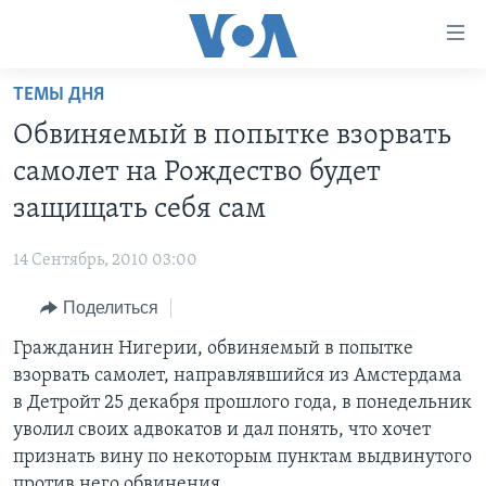
Линки
доступности
Перейти
ТЕМЫ ДНЯ
на
ГЛАВНОЕ
Обвиняемый в попытке взорвать
основной
ПРОГРАММЫ
контент
самолет на Рождество будет
ПРОЕКТЫ
Перейти
АМЕРИКА
защищать себя сам
к
ЭКСПЕРТИЗА
НОВОСТИ ЗА МИНУТУ
УЧИМ АНГЛИЙСКИЙ
основной
14 Сентябрь, 2010 03:00
ИНТЕРВЬЮ
ИТОГИ
НАША АМЕРИКАНСКАЯ ИСТОРИЯ
навигации
Перейти
Поделиться
ФАКТЫ ПРОТИВ ФЕЙКОВ
ПОЧЕМУ ЭТО ВАЖНО?
А КАК В АМЕРИКЕ?
в
Гражданин Нигерии, обвиняемый в попытке
ЗА СВОБОДУ ПРЕССЫ
ДИСКУССИЯ VOA
АРТЕФАКТЫ
поиск
взорвать самолет, направлявшийся из Амстердама
УЧИМ АНГЛИЙСКИЙ
ДЕТАЛИ
АМЕРИКАНСКИЕ ГОРОДКИ
в Детройт 25 декабря прошлого года, в понедельник
ВИДЕО
уволил своих адвокатов и дал понять, что хочет
НЬЮ-ЙОРК NEW YORK
ТЕСТЫ
признать вину по некоторым пунктам выдвинутого
ПОДПИСКА НА НОВОСТИ
АМЕРИКА. БОЛЬШОЕ ПУТЕШЕСТВИЕ
против него обвинения.