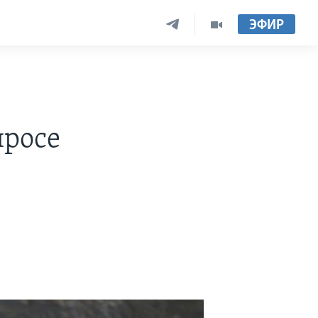
ЭФИР
просе