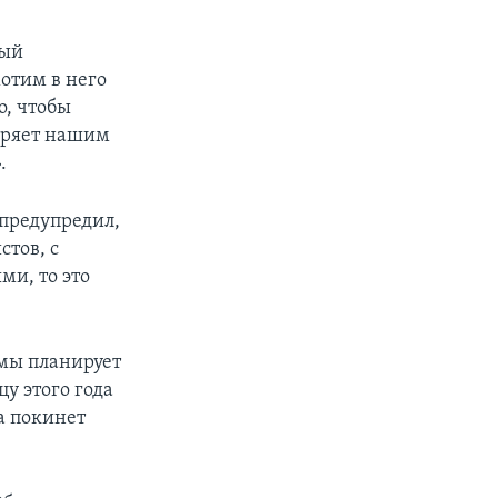
ный
отим в него
, чтобы
оряет нашим
.
 предупредил,
стов, с
и, то это
мы планирует
у этого года
а покинет