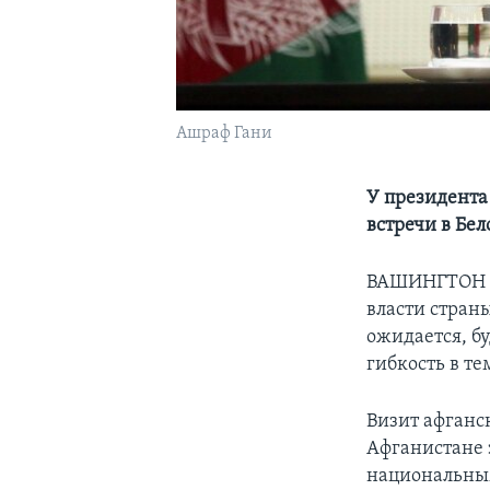
Ашраф Гани
У президента
встречи в Бе
ВАШИНГТОН –
власти стран
ожидается, б
гибкость в т
Визит афганс
Афганистане 
национальны