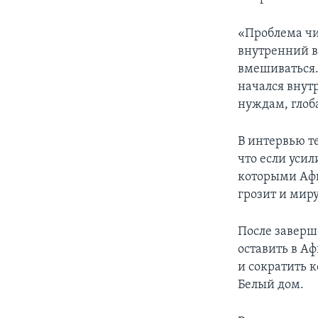
«Проблема чи
внутренний в
вмешиваться.
начался внут
нуждам, глоб
В интервью т
что если усил
которыми Афг
грозит и миру
После завер
оставить в А
и сократить 
Белый дом.