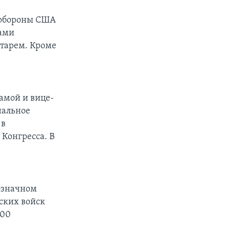
м обороны США
нами
етарем. Кроме
амой и вице-
нальное
 в
 Конгресса. В
нозначном
ских войск
800