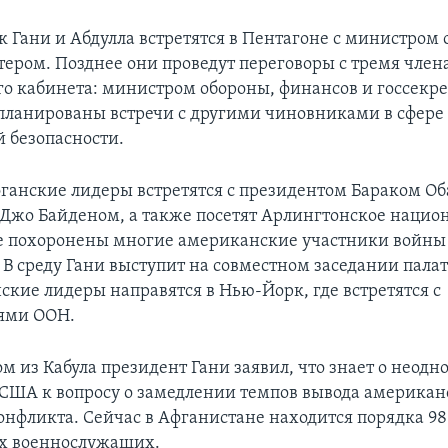
к Гани и Абдулла встретятся в Пентагоне с министро
ером. Позднее они проведут переговоры с тремя чле
о кабинета: министром обороны, финансов и госсекр
запланированы встречи с другими чиновниками в сфере
 безопасности.
фганские лидеры встретятся с президентом Бараком Об
Джо Байденом, а также посетят Арлингтонское нацио
е похоронены многие американские участники войны
В среду Гани выступит на совместном заседании палат
ские лидеры направятся в Нью-Йорк, где встретятся с
ями ООН.
м из Кабула президент Гани заявил, что знает о неод
США к вопросу о замедлении темпов вывода американ
 конфликта. Сейчас в Афганистане находится порядка 9
х военнослужащих.