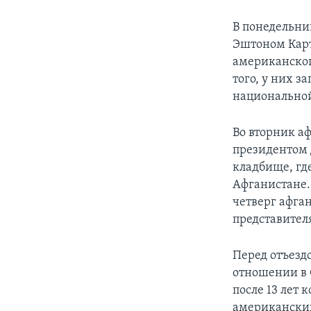
В понедельни
Эштоном Карт
американског
того, у них 
национальной
Во вторник а
президентом 
кладбище, гд
Афганистане. 
четверг афган
представител
Перед отъездо
отношении в 
после 13 лет
американски