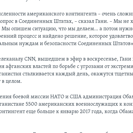
сленности американского контингента – очень слож
опрос в Соединенных Штатах, – сказал Гани. – Мы не х
 Мы опишем ситуацию, что мы делаем… а потом нужно
ренний процесс и найдено решение, которое удовлетв
альным нуждам и безопасности Соединенных Штатов»
елеканалу CNN, вышедшем в эфир в воскресенье, Гани
ия афганских властей по борьбе с угрозами от экстреми
анистан сталкивается каждый день, окажутся тщетным
 в целом.
шения боевой миссии НАТО и США администрация Оба
фганистане 5500 американских военнослужащих к конц
контингент еще больше к январю 2017 года, когда Обам