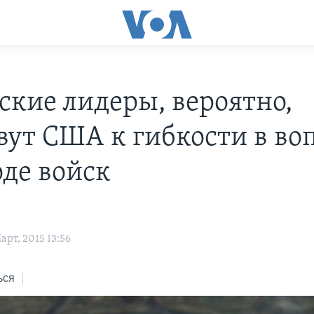
ские лидеры, вероятно,
вут США к гибкости в во
оде войск
рт, 2015 13:56
ься