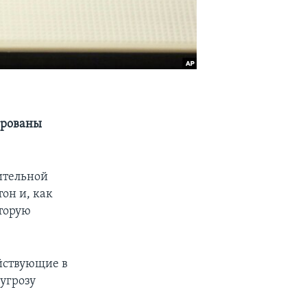
ированы
ительной
он и, как
торую
ействующие в
угрозу