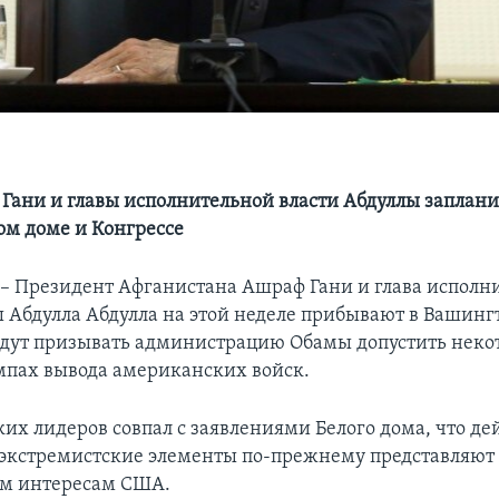
 Гани и главы исполнительной власти Абдуллы заплан
лом доме и Конгрессе
 Президент Афганистана Ашраф Гани и глава исполн
ы Абдулла Абдулла на этой неделе прибывают в Вашингт
удут призывать администрацию Обамы допустить неко
емпах вывода американских войск.
ких лидеров совпал с заявлениями Белого дома, что д
экстремистские элементы по-прежнему представляют 
м интересам США.