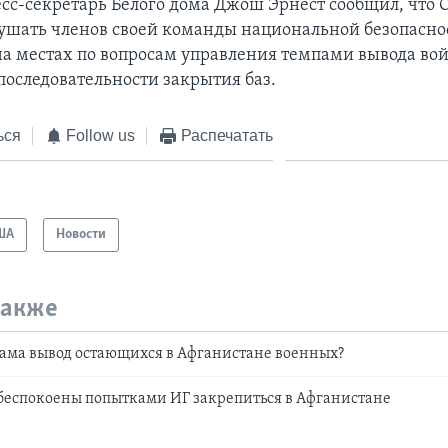
есс-секретарь Белого дома Джош Эрнест сообщил, что 
ушать членов своей команды национальной безопасно
а местах по вопросам управления темпами вывода вой
последовательности закрытия баз.
ься
Follow us
Распечатать
ША
Новости
также
ама вывод остающихся в Афганистане военных?
беспокоены попытками ИГ закрепиться в Афганистане