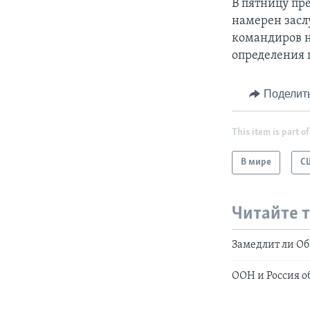
В пятницу пр
намерен засл
командиров н
определения 
Поделит
This item is part of
В мире
С
Читайте 
Замедлит ли Об
ООН и Россия о