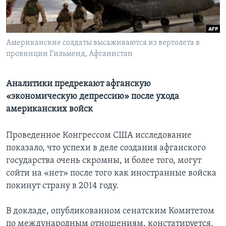
Learning English
Американские солдаты высаживаются из вертолета в
СОЦИАЛЬНЫЕ СЕТИ
провинции Гильменд, Афганистан
Аналитики предрекают афганскую
Языки
«экономическую депрессию» после ухода
американских войск
Проведенное Конгрессом CША исследование
показало, что успехи в деле создания афганского
государства очень скромны, и более того, могут
сойти на «нет» после того как иностранные войска
покинут страну в 2014 году.
В докладе, опубликованном сенатским Комитетом
по международным отношениям, констатируется,