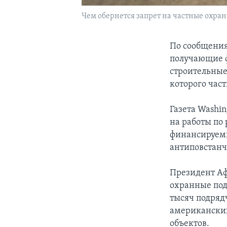
Чем обернется запрет на частные охра
По сообщения
получающие 
строительные
которого час
Газета Washin
на работы по
финансируемы
антиповстанч
Президент Аф
охранные под
тысяч подрядч
американских
объектов.