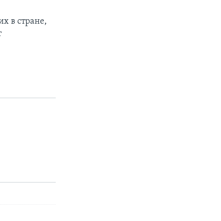
х в стране,
т