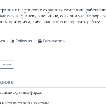
странных и афганских охранных компаний, работающи
влиться в афганскую полицию, если они удовлетворяю
щим критериям, либо полностью прекратить работу.
ься
Follow us
Распечатать
В мире
также
частные охранные фирмы
я в Афганистане и Пакистане