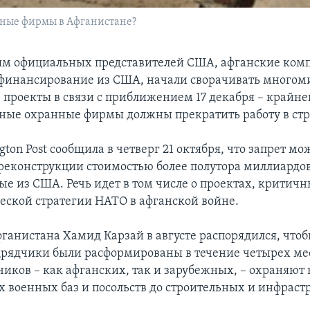
нные фирмы в Афганистане?
м официальных представителей США, афганские ком
финансирование из США, начали сворачивать много
 проекты в связи с приближением 17 декабря – крайнег
тные охранные фирмы должны прекратить работу в стр
gton Post сообщила в четверг 21 октября, что запрет мо
 реконструкции стоимостью более полутора миллиардов
е из США. Речь идет в том числе о проектах, критичн
еской стратегии НАТО в афганской войне.
ганистана Хамид Карзай в августе распорядился, чтоб
рядчики были расформированы в течение четырех мес
иков – как афганских, так и зарубежных, – охраняют в
 военных баз и посольств до строительных и инфрас