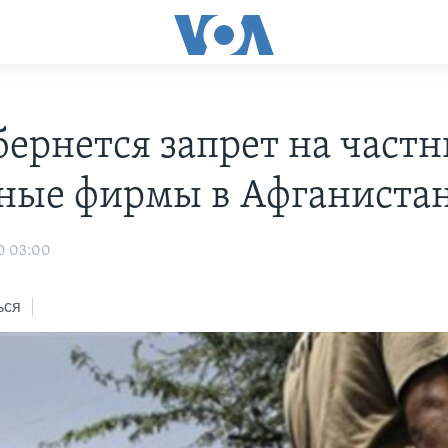
бернется запрет на част
ные фирмы в Афганиста
0 03:00
ься