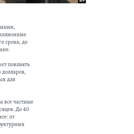
пании,
миллионные
о срока, до
ане.
жет повлиять
 долларов,
ых для
ы все частные
яцев. До 40
се: от
труктурных