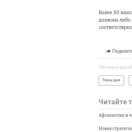
Более 50 ино
должны либо 
соответствую
Поделит
This item is part of
Темы дня
Читайте 
Афганистан и 
Новая стратеги