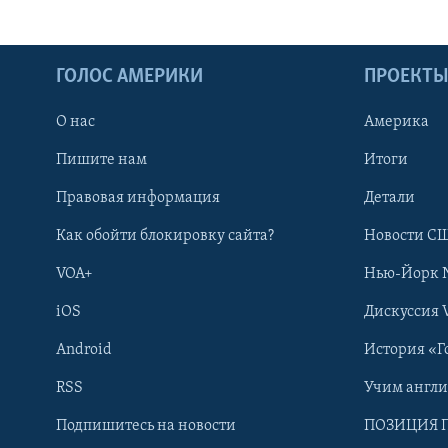
ГОЛОС АМЕРИКИ
ПРОЕКТ
О нас
Америка
Пишите нам
Итоги
Правовая информация
Детали
Как обойти блокировку сайта?
Новости СШ
VOA+
Нью-Йорк 
iOS
Дискуссия 
Android
История «Г
RSS
Учим англ
Learning English
Подпишитесь на новости
ПОЗИЦИЯ 