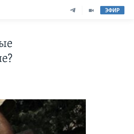
ЭФИР
ные
не?