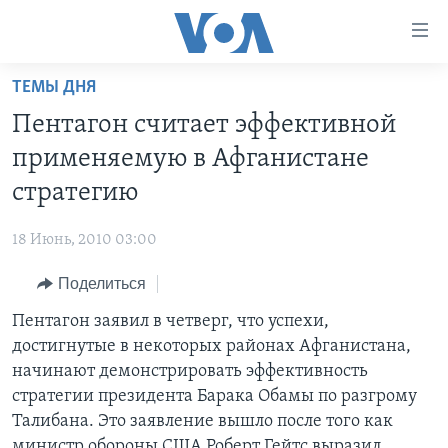
Линки
доступности
Перейти
ТЕМЫ ДНЯ
на
ГЛАВНОЕ
Пентагон считает эффективной
основной
ПРОГРАММЫ
контент
применяемую в Афганистане
ПРОЕКТЫ
Перейти
АМЕРИКА
стратегию
к
ЭКСПЕРТИЗА
НОВОСТИ ЗА МИНУТУ
УЧИМ АНГЛИЙСКИЙ
основной
18 Июнь, 2010 03:00
ИНТЕРВЬЮ
ИТОГИ
НАША АМЕРИКАНСКАЯ ИСТОРИЯ
навигации
Перейти
Поделиться
ФАКТЫ ПРОТИВ ФЕЙКОВ
ПОЧЕМУ ЭТО ВАЖНО?
А КАК В АМЕРИКЕ?
в
Пентагон заявил в четверг, что успехи,
ЗА СВОБОДУ ПРЕССЫ
ДИСКУССИЯ VOA
АРТЕФАКТЫ
поиск
достигнутые в некоторых районах Афганистана,
УЧИМ АНГЛИЙСКИЙ
ДЕТАЛИ
АМЕРИКАНСКИЕ ГОРОДКИ
начинают демонстрировать эффективность
ВИДЕО
стратегии президента Барака Обамы по разгрому
НЬЮ-ЙОРК NEW YORK
ТЕСТЫ
Талибана. Это заявление вышло после того как
ПОДПИСКА НА НОВОСТИ
АМЕРИКА. БОЛЬШОЕ ПУТЕШЕСТВИЕ
министр обороны США Роберт Гейтс выразил