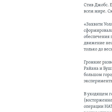
Стив Джобс. 
всем мире. С
«Захвати Уол
сформировало
обеспечения 
движение нес
только до вес
Громкие разв
Райана и Бушн
большом горо
эксперименты 
В уходящем г
(восторженно
операции НАТ