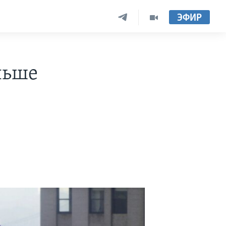
ЭФИР
льше