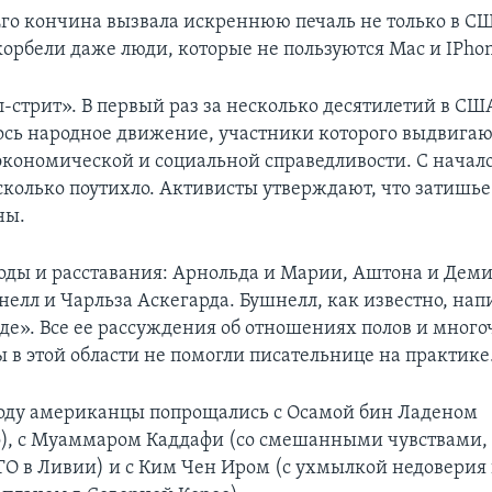
Его кончина вызвала искреннюю печаль не только в СШ
корбели даже люди, которые не пользуются Mac и IPhon
л-стрит». В первый раз за несколько десятилетий в СШ
сь народное движение, участники которого выдвигаю
экономической и социальной справедливости. С начал
колько поутихло. Активисты утверждают, что затишье
ны.
оды и расставания: Арнольда и Марии, Аштона и Деми
елл и Чарльза Аскегарда. Бушнелл, как известно, нап
де». Все ее рассуждения об отношениях полов и мног
в этой области не помогли писательнице на практике.
оду американцы попрощались с Осамой бин Ладеном
), с Муаммаром Каддафи (со смешанными чувствами, 
О в Ливии) и с Ким Чен Иром (с ухмылкой недоверия 