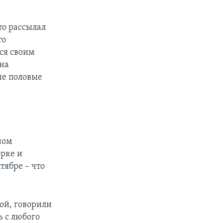
то рассылал
то
лся своим
на
ие половые
ном
рке и
тябре – что
ной, говорили
 с любого