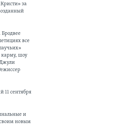
«Кристи» за
 созданный
а Бродвее
петициях все
паучьих»
 карму, шоу
 Джули
 Режиссер
й 11 сентября
гинальные и
 своим новым