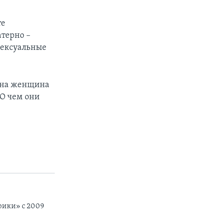
те
терно –
сексуальные
Одна женщина
 О чем они
рики» с 2009