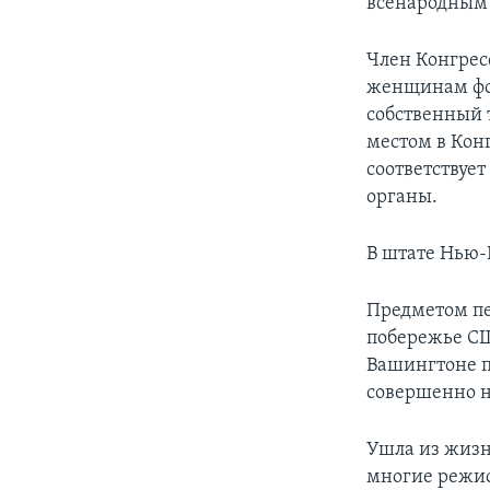
всенародным 
Член Конгрес
женщинам фот
собственный т
местом в Кон
соответствуе
органы.
В штате Нью-
Предметом пе
побережье СШ
Вашингтоне пр
совершенно н
Ушла из жизни
многие режис