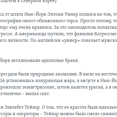
плачем в Северной Корее).
са от штата Нью-Йорк Энтони Уинер попался на том, ч
ографии своего обнаженного торса. Просто потому, ч
орс ему очень нравился. За это законодатель поплати
грессе. А американцы шутили, что фамилия Когрессме
т его личности. По-английски «уинер» означает мужск
Йорк легализовали однополые браки.
ресудов были природные аномалии. В июле на восточ
А установилась изнуряющая жара, в августе в Нью-Йо
оизошло землетрясение, потом налетел ураган, а в ок
етипично – выпал снег.
 Элизабет Тейлор. О том, что ее красота была идеаль
серы и операторы – Тейлор можно было смело снимать