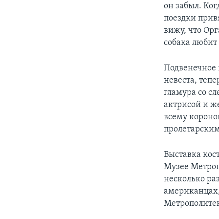
он забыл. Ко
поездки прив
вижу, что Орг
собака любит
Подвенечное 
невеста, теп
гламура со с
актрисой и же
всему короно
пролетарским
Выставка кос
Музее Метроп
несколько ра
американцах,
Метрополитен