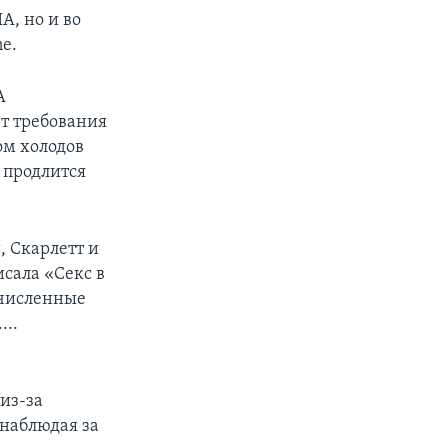
А, но и во
e.
А
т требования
ом холодов
 продлится
, Скарлетт и
исала «Секс в
очисленные
...
из-за
наблюдая за