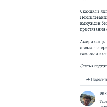
Скандал в ли
Пенсильвании
вынужден был
приставания 
Американцы п
стояла в очер
говорили в о
Статья подго
Поделит
Вик
Тел