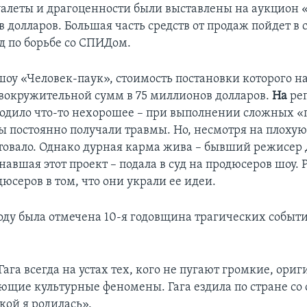
туалеты и драгоценности были выставлены на аукцион 
в долларов. Большая часть средств от продаж пойдет в
д по борьбе со СПИДом.
шоу «Человек-паук», стоимость постановки которого н
овокружительной сумм в 75 миллионов долларов.
На
ре
одило что-то нехорошее – при выполнении сложных «
ы постоянно получали травмы. Но, несмотря на плохую
товало. Однако дурная карма жива – бывший режисер
авшая этот проект – подала в суд на продюсеров шоу.
юсеров в том, что они украли ее идеи.
оду была отмечена 10-я годовщина трагических событи
ага всегда на устах тех, кого не пугают громкие, ори
ющие культурные феномены. Гага ездила по стране со
кой я родилась».