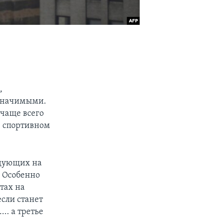
,
значимыми.
 чаще всего
в спортивном
ндующих на
 Особенно
тах на
если станет
.. а третье