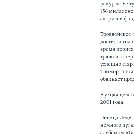
ракурса. Ее 
156 миллионо
актрисой фон
Бродвейское 
достигла гол
время происх
трюков актер
успешно стар
Тэймор, начин
обвиняет прод
В уходящем г
2001 года.
Певица Леди Г
немного пуга
альбомом «Та