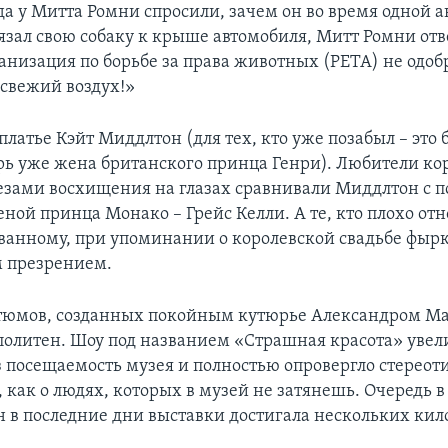
гда у Митта Ромни спросили, зачем он во время одной 
язал свою собаку к крыше автомобиля, Митт Ромни отв
анизация по борьбе за права животных (PETA) не одобр
 свежий воздух!»
платье Кэйт Миддлтон (для тех, кто уже позабыл – это
ерь уже жена британского принца Генри). Любители ко
лезами восхищения на глазах сравнивали Миддлтон с 
ной принца Монако – Грейс Келли. А те, кто плохо отн
ванному, при упоминании о королевской свадьбе фырк
 презрением.
тюмов, созданных покойным кутюрье Александром М
олитен. Шоу под названием «Страшная красота» увел
з посещаемость музея и полностью опровергло стереот
 как о людях, которых в музей не затянешь. Очередь в
 в последние дни выставки достигала нескольких кил