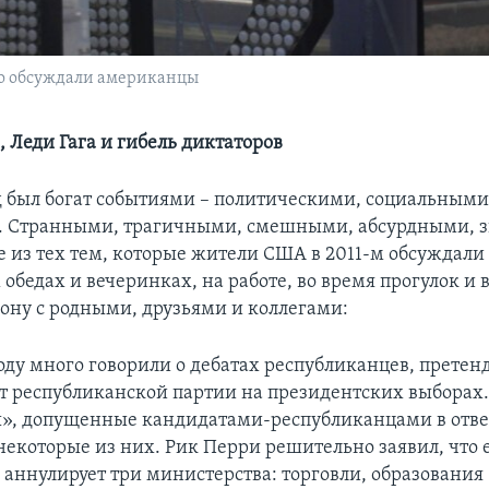
его обсуждали американцы
 Леди Гага и гибель диктаторов
 был богат событиями – политическими, социальными
. Странными, трагичными, смешными, абсурдными, 
е из тех тем, которые жители США в 2011-м обсуждали
обедах и вечеринках, на работе, во время прогулок и 
фону с родными, друзьями и коллегами:
оду много говорили о дебатах республиканцев, прете
 республиканской партии на президентских выборах.
», допущенные кандидатами-республиканцами в отве
некоторые из них. Рик Перри решительно заявил, что 
аннулирует три министерства: торговли, образования ..