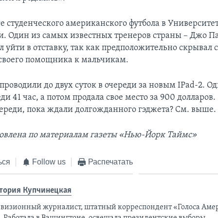
ге студенческого американского футбола в Университе
. Один из самых известных тренеров страны – Джо Па
 уйти в отставку, так как предположительно скрывал 
своего помощника к мальчикам.
роводили до двух суток в очереди за новым IPad-2. 
еди 41 час, а потом продала свое место за 900 долларов.
череди, пока ждали долгожданного гэджета? См. выше.
товлена по материалам газеты «Нью-Йорк Таймс»
ься
Follow us
Распечатать
тория Купчинецкая
евизионный журналист, штатный корреспондент «Голоса Аме