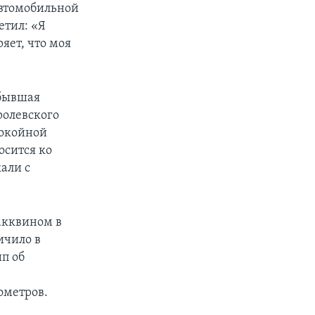
автомобильной
етил: «Я
яет, что моя
 бывшая
ролевского
покойной
осится ко
али с
акквином в
ичило в
ип об
ометров.