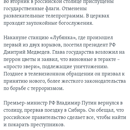
Во вторник в российской столице приспущены
государственные флаги. Отменены
Learning English
развлекательные телепрограммы. В церквах
проходят заупокойные богослужения.
СОЦИАЛЬНЫЕ СЕТИ
Накануне станцию «Лубянка», где произошел
первый из двух взрывов, посетил президент РФ
Дмитрий Медведев. Глава государства возложил на
Языки
перрон цветы и заявил, что виновные в теракте –
«просто звери», подлежащие уничтожению.
Позднее в телевизионном обращении он призвал к
принятию нового, более жесткого законодательства
по борьбе с терроризмом.
Премьер-министр РФ Владимир Путин вернулся в
столицу, прервав поездку в Сибирь. Он обещал, что
российское правительство сделает все, чтобы найти
и покарать преступников.