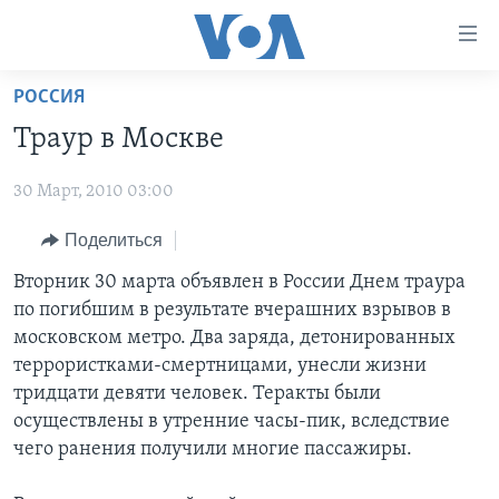
Линки
доступности
Перейти
РОССИЯ
на
ГЛАВНОЕ
Траур в Москве
основной
ПРОГРАММЫ
контент
30 Март, 2010 03:00
ПРОЕКТЫ
Перейти
АМЕРИКА
к
ЭКСПЕРТИЗА
Поделиться
НОВОСТИ ЗА МИНУТУ
УЧИМ АНГЛИЙСКИЙ
основной
ИНТЕРВЬЮ
ИТОГИ
НАША АМЕРИКАНСКАЯ ИСТОРИЯ
Вторник 30 марта объявлен в России Днем траура
навигации
по погибшим в результате вчерашних взрывов в
Перейти
ФАКТЫ ПРОТИВ ФЕЙКОВ
ПОЧЕМУ ЭТО ВАЖНО?
А КАК В АМЕРИКЕ?
московском метро. Два заряда, детонированных
в
ЗА СВОБОДУ ПРЕССЫ
ДИСКУССИЯ VOA
АРТЕФАКТЫ
террористками-смертницами, унесли жизни
поиск
тридцати девяти человек. Теракты были
УЧИМ АНГЛИЙСКИЙ
ДЕТАЛИ
АМЕРИКАНСКИЕ ГОРОДКИ
осуществлены в утренние часы-пик, вследствие
ВИДЕО
НЬЮ-ЙОРК NEW YORK
ТЕСТЫ
чего ранения получили многие пассажиры.
ПОДПИСКА НА НОВОСТИ
АМЕРИКА. БОЛЬШОЕ ПУТЕШЕСТВИЕ