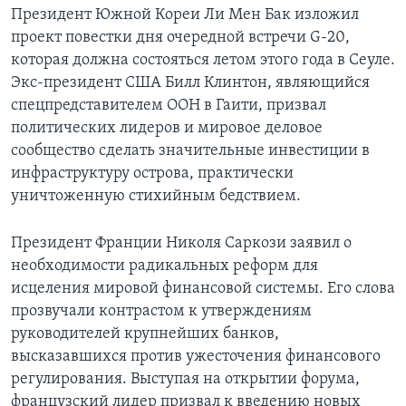
Президент Южной Кореи Ли Мен Бак изложил
Learning English
проект повестки дня очередной встречи G-20,
которая должна состояться летом этого года в Сеуле.
СОЦИАЛЬНЫЕ СЕТИ
Экс-президент США Билл Клинтон, являющийся
спецпредставителем ООН в Гаити, призвал
политических лидеров и мировое деловое
сообщество сделать значительные инвестиции в
Языки
инфраструктуру острова, практически
уничтоженную стихийным бедствием.
Президент Франции Николя Саркози заявил о
необходимости радикальных реформ для
исцеления мировой финансовой системы. Его слова
прозвучали контрастом к утверждениям
руководителей крупнейших банков,
высказавшихся против ужесточения финансового
регулирования. Выступая на открытии форума,
французский лидер призвал к введению новых