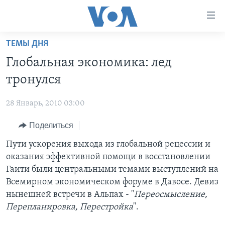
Линки
доступности
Перейти
ТЕМЫ ДНЯ
на
ГЛАВНОЕ
Глобальная экономика: лед
основной
ПРОГРАММЫ
контент
тронулся
ПРОЕКТЫ
Перейти
АМЕРИКА
к
28 Январь, 2010 03:00
ЭКСПЕРТИЗА
НОВОСТИ ЗА МИНУТУ
УЧИМ АНГЛИЙСКИЙ
основной
Поделиться
ИНТЕРВЬЮ
ИТОГИ
НАША АМЕРИКАНСКАЯ ИСТОРИЯ
навигации
Перейти
ФАКТЫ ПРОТИВ ФЕЙКОВ
Пути ускорения выхода из глобальной рецессии и
ПОЧЕМУ ЭТО ВАЖНО?
А КАК В АМЕРИКЕ?
в
оказания эффективной помощи в восстановлении
ЗА СВОБОДУ ПРЕССЫ
ДИСКУССИЯ VOA
АРТЕФАКТЫ
поиск
Гаити были центральными темами выступлений на
УЧИМ АНГЛИЙСКИЙ
ДЕТАЛИ
АМЕРИКАНСКИЕ ГОРОДКИ
Всемирном экономическом форуме в Давосе. Девиз
нынешней встречи в Альпах - "
Переосмысление,
ВИДЕО
НЬЮ-ЙОРК NEW YORK
ТЕСТЫ
Перепланировка, Перестройка
".
ПОДПИСКА НА НОВОСТИ
АМЕРИКА. БОЛЬШОЕ ПУТЕШЕСТВИЕ