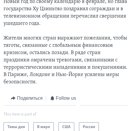
Новый год по своему календарю в феврале, но глава
государства Ху Цзиньтяо поздравил сограждан и в
Learning English
телевизионном обращении перечислил свершения
ушедшего года.
СОЦИАЛЬНЫЕ СЕТИ
Жители многих стран выражают пожелания, чтобы
тяготы, связанные с глобальным финансовым
кризисом, остались позади. В ряде стран
Языки
праздники омрачены тревогами, связанными с
террористическими нападениями и покушениями.
В Париже, Лондоне и Нью-Йорке усилены меры
безопасности.
Поделиться
Follow us
This item is part of
Темы дня
В мире
США
Россия