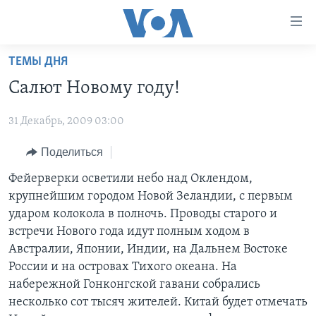
Линки
доступности
Перейти
ТЕМЫ ДНЯ
на
ГЛАВНОЕ
Салют Новому году!
основной
ПРОГРАММЫ
контент
31 Декабрь, 2009 03:00
ПРОЕКТЫ
Перейти
АМЕРИКА
к
ЭКСПЕРТИЗА
Поделиться
НОВОСТИ ЗА МИНУТУ
УЧИМ АНГЛИЙСКИЙ
основной
ИНТЕРВЬЮ
ИТОГИ
НАША АМЕРИКАНСКАЯ ИСТОРИЯ
Фейерверки осветили небо над Оклендом,
навигации
крупнейшим городом Новой Зеландии, с первым
Перейти
ФАКТЫ ПРОТИВ ФЕЙКОВ
ПОЧЕМУ ЭТО ВАЖНО?
А КАК В АМЕРИКЕ?
ударом колокола в полночь. Проводы старого и
в
ЗА СВОБОДУ ПРЕССЫ
ДИСКУССИЯ VOA
АРТЕФАКТЫ
встречи Нового года идут полным ходом в
поиск
Австралии, Японии, Индии, на Дальнем Востоке
УЧИМ АНГЛИЙСКИЙ
ДЕТАЛИ
АМЕРИКАНСКИЕ ГОРОДКИ
России и на островах Тихого океана. На
ВИДЕО
НЬЮ-ЙОРК NEW YORK
ТЕСТЫ
набережной Гонконгской гавани собрались
несколько сот тысяч жителей. Китай будет отмечать
ПОДПИСКА НА НОВОСТИ
АМЕРИКА. БОЛЬШОЕ ПУТЕШЕСТВИЕ