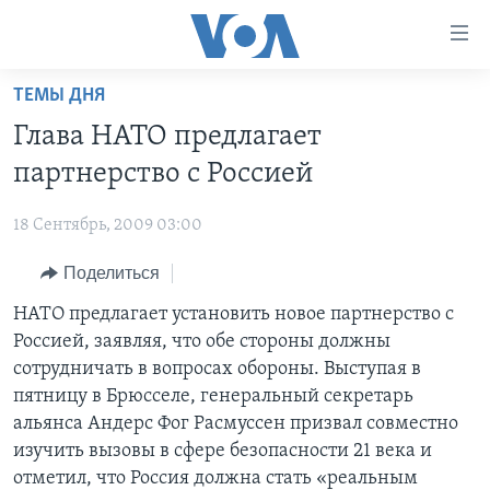
Линки
доступности
Перейти
ТЕМЫ ДНЯ
на
ГЛАВНОЕ
Глава НАТО предлагает
основной
ПРОГРАММЫ
контент
партнерство с Россией
ПРОЕКТЫ
Перейти
АМЕРИКА
к
18 Сентябрь, 2009 03:00
ЭКСПЕРТИЗА
НОВОСТИ ЗА МИНУТУ
УЧИМ АНГЛИЙСКИЙ
основной
Поделиться
ИНТЕРВЬЮ
ИТОГИ
НАША АМЕРИКАНСКАЯ ИСТОРИЯ
навигации
Перейти
ФАКТЫ ПРОТИВ ФЕЙКОВ
НАТО предлагает установить новое партнерство с
ПОЧЕМУ ЭТО ВАЖНО?
А КАК В АМЕРИКЕ?
в
Россией, заявляя, что обе стороны должны
ЗА СВОБОДУ ПРЕССЫ
ДИСКУССИЯ VOA
АРТЕФАКТЫ
поиск
сотрудничать в вопросах обороны. Выступая в
УЧИМ АНГЛИЙСКИЙ
ДЕТАЛИ
АМЕРИКАНСКИЕ ГОРОДКИ
пятницу в Брюсселе, генеральный секретарь
альянса Андерс Фог Расмуссен призвал совместно
ВИДЕО
НЬЮ-ЙОРК NEW YORK
ТЕСТЫ
изучить вызовы в сфере безопасности 21 века и
ПОДПИСКА НА НОВОСТИ
АМЕРИКА. БОЛЬШОЕ ПУТЕШЕСТВИЕ
отметил, что Россия должна стать «реальным