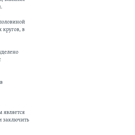
.
 половиной
 кругов, в
уделено
с
 в
м является
и заключить