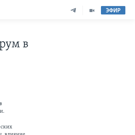
ЭФИР
рум в
в
и.
еских
ы, влияние