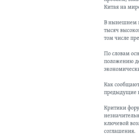
Китая на мир
В нынешнем г
тысяч высоко
том числе пр
По словам ос
положению де
экономическ
Как сообщают
предыдущие 
Критики фору
незначительн
ключевой воз
соглашения.