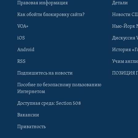
Правовая информация
Детали
Как обойти блокировку сайта?
Новости СШ
VOA+
Нью-Йорк 
iOS
Дискуссия 
Android
История «Г
RSS
Учим англ
Learning English
Подпишитесь на новости
ПОЗИЦИЯ 
Пособие по безопасному пользованию
СОЦИАЛЬНЫЕ СЕТИ
Интернетом
Доступная среда: Section 508
Вакансии
Приватность
Языки