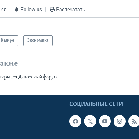
ься
Follow us
Распечатать
В мире
Экономика
также
ткрылся Давосский форум
Ы
СОЦИАЛЬНЫЕ СЕТИ