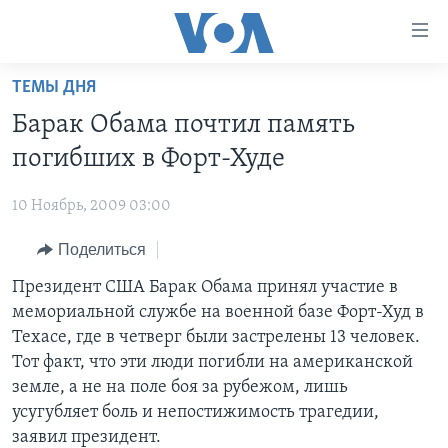
Линки
доступности
Перейти
ТЕМЫ ДНЯ
на
ГЛАВНОЕ
Барак Обама почтил память
основной
ПРОГРАММЫ
контент
погибших в Форт-Худе
ПРОЕКТЫ
Перейти
АМЕРИКА
к
10 Ноябрь, 2009 03:00
ЭКСПЕРТИЗА
НОВОСТИ ЗА МИНУТУ
УЧИМ АНГЛИЙСКИЙ
основной
Поделиться
ИНТЕРВЬЮ
ИТОГИ
НАША АМЕРИКАНСКАЯ ИСТОРИЯ
навигации
Перейти
ФАКТЫ ПРОТИВ ФЕЙКОВ
Президент США Барак Обама принял участие в
ПОЧЕМУ ЭТО ВАЖНО?
А КАК В АМЕРИКЕ?
в
мемориальной службе на военной базе Форт-Худ в
ЗА СВОБОДУ ПРЕССЫ
ДИСКУССИЯ VOA
АРТЕФАКТЫ
поиск
Техасе, где в четверг были застрелены 13 человек.
УЧИМ АНГЛИЙСКИЙ
ДЕТАЛИ
АМЕРИКАНСКИЕ ГОРОДКИ
Тот факт, что эти люди погибли на американской
земле, а не на поле боя за рубежом, лишь
ВИДЕО
НЬЮ-ЙОРК NEW YORK
ТЕСТЫ
усугубляет боль и непостижимость трагедии,
ПОДПИСКА НА НОВОСТИ
АМЕРИКА. БОЛЬШОЕ ПУТЕШЕСТВИЕ
заявил президент.