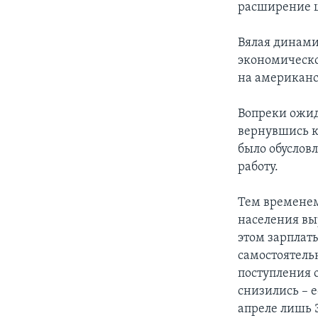
расширение ш
Вялая динами
экономическо
на американс
Вопреки ожид
вернувшись к
было обусловл
работу.
Тем временем
населения вы
этом зарплат
самостоятель
поступления 
снизились – е
апреле лишь 