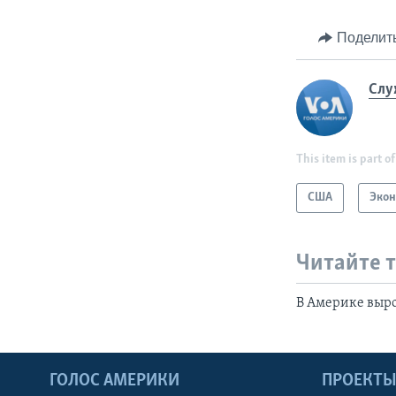
Поделит
Слу
This item is part of
США
Эко
Читайте 
В Америке выро
ГОЛОС АМЕРИКИ
ПРОЕКТ