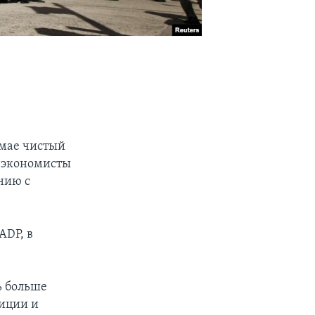
 мае чистый
к экономисты
нию с
ADP, в
ь больше
иции и