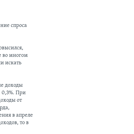
ение спроса
овысился,
е во многом
ли искать
ые доходы
 0,3%. При
доходы от
рда,
ения в апреле
оходов, то в