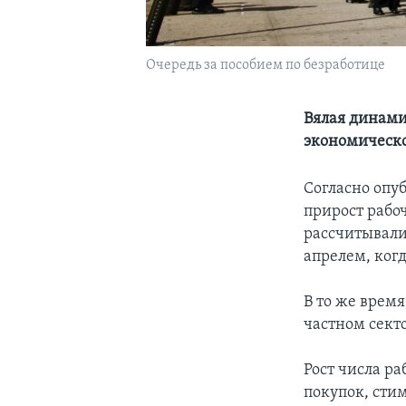
Очередь за пособием по безработице
Вялая динами
экономическо
Согласно опу
прирост рабоч
рассчитывали
апрелем, когд
В то же врем
частном секто
Рост числа р
покупок, сти