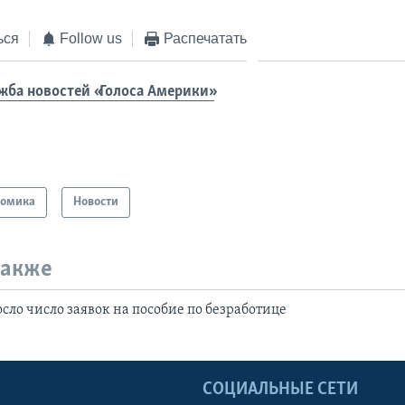
ься
Follow us
Распечатать
жба новостей «Голоса Америки»
номика
Новости
также
сло число заявок на пособие по безработице
Ы
СОЦИАЛЬНЫЕ СЕТИ