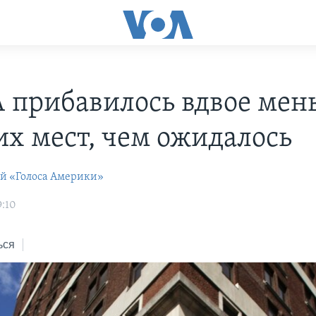
 прибавилось вдвое мен
их мест, чем ожидалось
ей «Голоса Америки»
9:10
ься