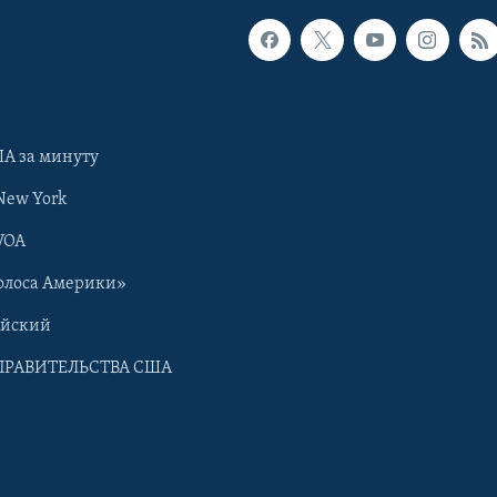
А за минуту
New York
VOA
олоса Америки»
ийский
ПРАВИТЕЛЬСТВА США