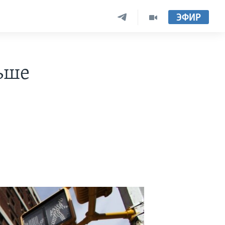
ЭФИР
ьше