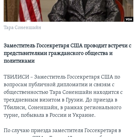
Learning English
СОЦИАЛЬНЫЕ СЕТИ
Тара Соненшайн
Заместитель Госсекретаря США проводит встречи с
представителями гражданского общества и
Языки
политиками
ТБИЛИСИ – Заместитель Госсекретаря США по
вопросам публичной дипломатии и связям с
общественностью Тара Соненшайн находится с
трехдневным визитом в Грузии. До приезда в
Тбилиси, Соненшайн, в рамках регионального
турне, побывала в России и Украине.
По случаю приезда заместителя Госсекретаря в