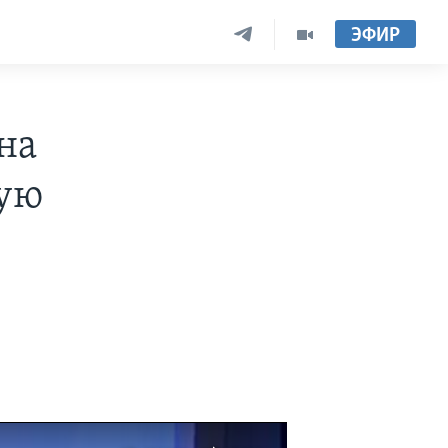
ЭФИР
на
кую