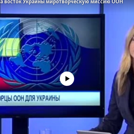
 на восток Украины миротворческую миссию ООН
No media source currently available