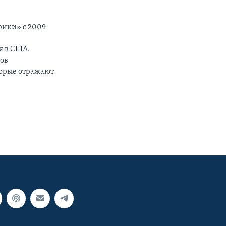
рики» с 2009
я в США.
тов
торые отражают