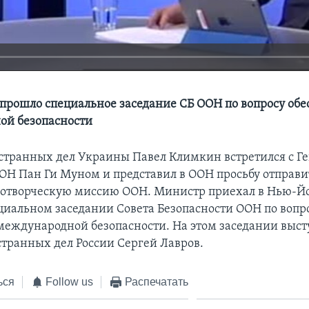
прошло специальное заседание СБ ООН по вопросу обе
ой безопасности
транных дел Украины Павел Климкин встретился c Г
ОН Пан Ги Муном и представил в ООН просьбу отправит
отворческую миссию ООН. Министр приехал в Нью-Йо
ециальном заседании Совета Безопасности ООН по вопр
международной безопасности. На этом заседании выст
транных дел России Сергей Лавров.
ься
Follow us
Распечатать