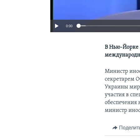
0:00
В Нью-Йорке 
международн
Министр инос
секретарем О
Украины мир
участия в сп
обеспечения 
министр инос
Поделит