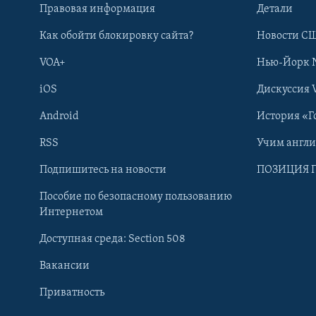
Правовая информация
Детали
Как обойти блокировку сайта?
Новости СШ
VOA+
Нью-Йорк 
iOS
Дискуссия 
Android
История «Г
RSS
Учим англ
Learning English
Подпишитесь на новости
ПОЗИЦИЯ 
Пособие по безопасному пользованию
СОЦИАЛЬНЫЕ СЕТИ
Интернетом
Доступная среда: Section 508
Вакансии
Приватность
Языки