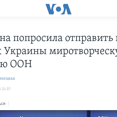
на попросила отправить 
к Украины миротворчес
ию ООН
инецкая
 21:37
ься