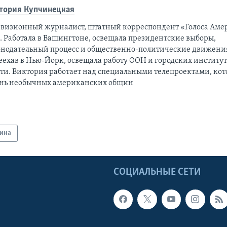
тория Купчинецкая
евизионный журналист, штатный корреспондент «Голоса Аме
а. Работала в Вашингтоне, освещала президентские выборы,
онодательный процесс и общественно-политические движени
еехав в Нью-Йорк, освещала работу ООН и городских институ
сти. Виктория работает над специальными телепроектами, ко
нь необычных американских общин
ина
Ы
СОЦИАЛЬНЫЕ СЕТИ