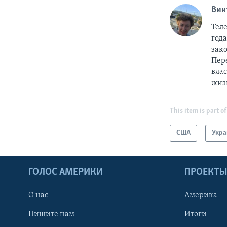
Вик
Тел
год
зак
Пер
вла
жиз
This item is part of
США
Укра
ГОЛОС АМЕРИКИ
ПРОЕКТ
О нас
Америка
Пишите нам
Итоги