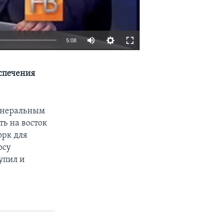
5:08
EMBED
SHARE
спечения
енеральным
ь на восток
рк для
осу
упил и