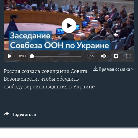
Learning English
No media source currently available
СОЦИАЛЬНЫЕ СЕТИ
Языки
0:00
5:55
Прямая ссылка
Россия созвала совещание Совета
Безопасности, чтобы обсудить
свободу вероисповедания в Украине
Поделиться