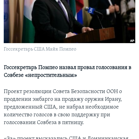
Learning English
СОЦИАЛЬНЫЕ СЕТИ
Госсекретарь США Майк Помпео
Языки
Госсекретарь Помпео назвал провал голосования в
Совбезе «непростительным»
Проект резолюции Совета Безопасности ООН о
продлении эмбарго на продажу оружия Ирану,
предложенный США, не набрал необходимое
количество голосов в свою поддержку при
голосовании Совбеза в пятницу.
«За» проект высказались США и Доминиканская