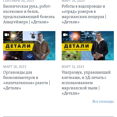
СЕНТЯБРЬ 30, 2023
МАРТ 25, 2023
Бионическая рука, робот-
Роботы в водопроводе и
насекомое и белок,
«отряд» роверов в
предсказывающий болезнь
марсианских пещерах |
Альцгеймера | «Детали»
«Детали»
МАРТ 18, 2023
МАРТ 11, 2023
Органоиды для
Ультразвук, управляющий
биокомпьютеров и
клетками, и 3Д-печать c
«напечатанная» ракета |
использованием
«Детали»
марсианской пыли |
«Детали»
Все эпизоды