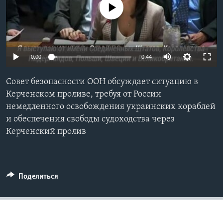
No media source currently available
Learning English
СОЦИАЛЬНЫЕ СЕТИ
0:00
0:44
Совет безопасности ООН обсуждает ситуацию в
Языки
Керченском проливе, требуя от России
немедленного освобождения украинских кораблей
и обеспечения свободы судоходства через
Керченский пролив
Поделиться