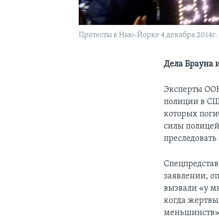
Протесты в Нью-Йорке 4 декабря 2014г.
Дела Брауна и
Эксперты ООН
полиции в США
которых пог
силы полицей
преследовать
Спецпредстав
заявлении, о
вызвали «у м
когда жертвы
меньшинств»