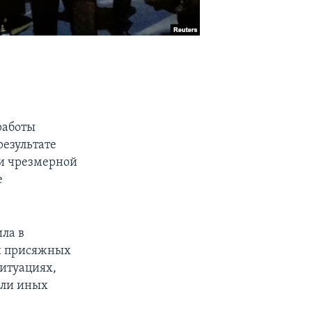
работы
результате
и чрезмерной
е
ла в
ии присяжных
ситуациях,
ели иных