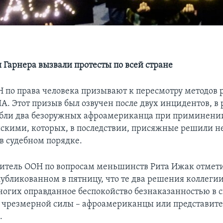
 Гарнера вызвали протесты по всей стране
 по права человека призывают к пересмотру методов 
. Этот призыв был озвучен после двух инцидентов, в 
ибли два безоружных афроамериканца при приминени
скими, которых, в последствии, присяжные решили н
 в судебном порядке.
итель ООН по вопросам меньшинств Рита Ижак отмети
публикованном в пятницу, что те два решения коллег
ногих оправданное беспокойство безнаказанностью в 
 чрезмерной силы – афроамериканцы или представит
.