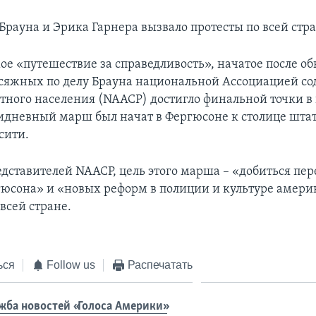
Брауна и Эрика Гарнера вызвало протесты по всей стра
ое «путешествие за справедливость», начатое после о
сяжных по делу Брауна национальной Ассоциацией со
етного населения (NAACP) достигло финальной точки в 
идневный марш был начат в Фергюсоне к столице шта
сити.
едставителей NAACP, цель этого марша – «добиться пер
юсона» и «новых реформ в полиции и культуре амери
всей стране.
ься
Follow us
Распечатать
жба новостей «Голоса Америки»