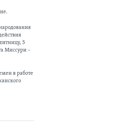
не.
бнародования
действия
пятницу, 5
та Миссури –
емен в работе
канского