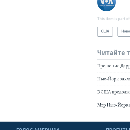
This item is part of
США
Ново
Читайте 
Прошение Дарре
Нью-Йорк захле
В США продолж
Мэр Нью-Йорка