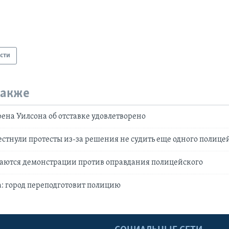
сти
также
на Уилсона об отставке удовлетворено
стнули протесты из-за решения не судить еще одного полице
аются демонстрации против оправдания полицейского
: город переподготовит полицию