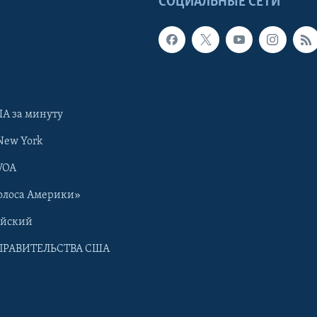
Ы
СОЦИАЛЬНЫЕ СЕТИ
А за минуту
New York
VOA
олоса Америки»
ийский
ПРАВИТЕЛЬСТВА США