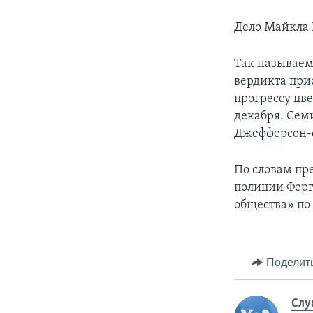
Дело Майкла 
Так называем
вердикта при
прогрессу цв
декабря. Сем
Джефферсон-
По словам пр
полиции Ферг
общества» по 
Поделит
Слу