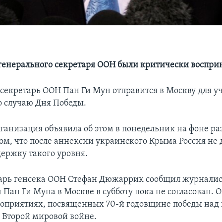
генерального секретаря ООН были критически воспри
секретарь ООН Пан Ги Мун отправится в Москву для уч
о случаю Дня Победы.
ганизация объявила об этом в понедельник на фоне р
том, что после аннексии украинского Крыма Россия не
держку такого уровня.
арь генсека ООН Стефан Дюжаррик сообщил журналис
 Пан Ги Муна в Москве в субботу пока не согласован. 
роприятиях, посвященных 70-й годовщине победы над
 Второй мировой войне.