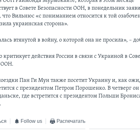
в ООН Раймонда Мурмокайте, которая в этом месяце
твует в Совете Безопасности ООН, в понедельник заяв
 что Вильнюс «с пониманием относится к той озабоче
зила украинская сторона».
лась втянутой в войну, о которой она не просила», – до
 критикует действия России в связи с Украиной в Сов
 ООН.
поездки Пан Ги Мун также посетит Украину и, как ожид
етится с президентом Петром Порошенко. В четверг он
Гданьске, где встретится с президентом Польши Брони
.
ься
Follow us
Распечатать