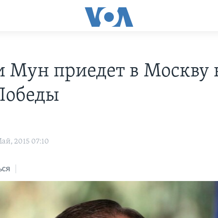
и Мун приедет в Москву 
Победы
ай, 2015 07:10
ься