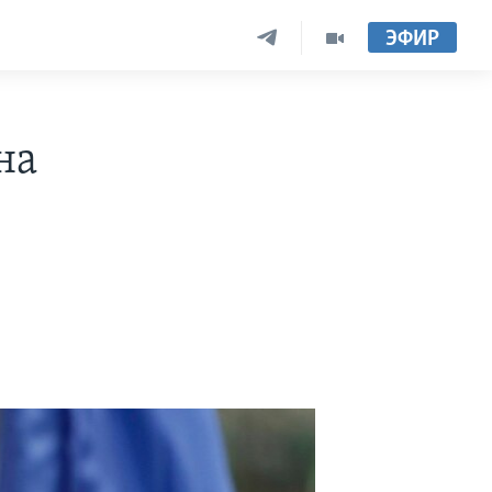
ЭФИР
на