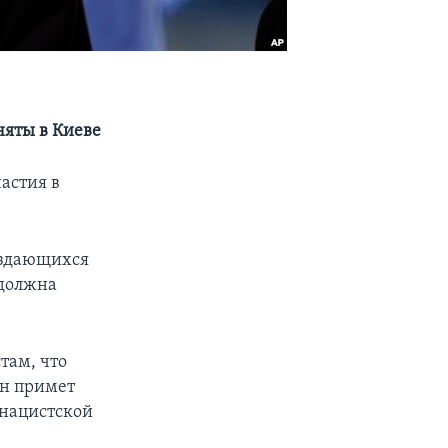
няты в Киеве
астия в
аздающихся
 должна
там, что
Он примет
 нацистской