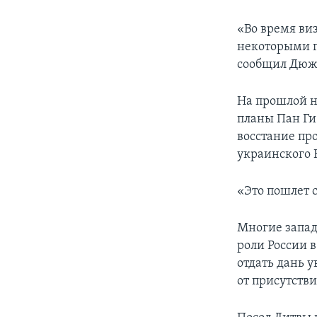
«Во время ви
некоторыми г
сообщил Дюж
На прошлой н
планы Пан Ги
восстание пр
украинского 
«Это пошлет 
Многие запад
роли России 
отдать дань у
от присутств