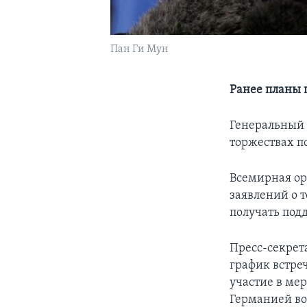
Пан Ги Мун
Ранее планы 
Генеральный 
торжествах п
Всемирная ор
заявлений о 
получать под
Пресс-секрет
график встреч
участие в ме
Германией во