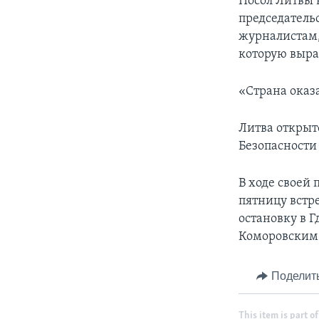
Посол Литвы 
председательс
журналистам,
которую выра
«Страна оказа
Литва открыто
Безопасности
В ходе своей 
пятницу встр
остановку в 
Коморовским
Поделит
This item is part of