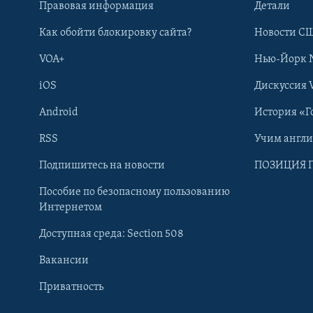
Правовая информация
Детали
Как обойти блокировку сайта?
Новости СШ
VOA+
Нью-Йорк 
iOS
Дискуссия 
Android
История «Г
RSS
Учим англ
Learning English
Подпишитесь на новости
ПОЗИЦИЯ 
Пособие по безопасному пользованию
СОЦИАЛЬНЫЕ СЕТИ
Интернетом
Доступная среда: Section 508
Вакансии
Приватность
Языки