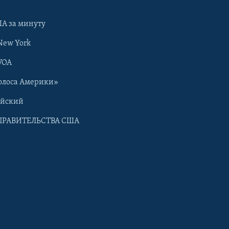
А за минуту
New York
VOA
олоса Америки»
ийский
ПРАВИТЕЛЬСТВА США