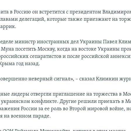
зита в Россию он встретится с президентом Владимир
лавами делегаций, которые также приезжают на торже
аррик.
еделе министр иностранных дел Украины Павел Клим
 Муна посетить Москву, когда на востоке Украины про
ороссийских сепаратистов и после российской аннекс
Крыма год назад.
совершенно неверный сигнал», – сказал Климкин жур
ные лидеры отвергли приглашение на торжества в Мос
в украинском конфликте. Другие решили приехать в Мо
важения России за ее роль во Второй мировой войне, н
ия на военном параде.