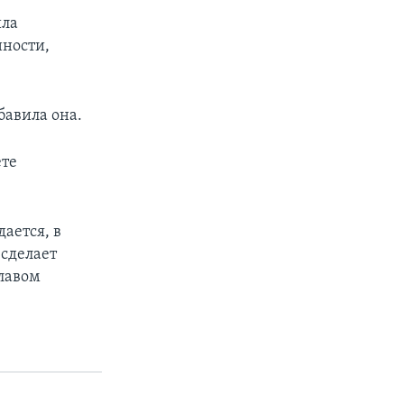
ила
нности,
бавила она.
ете
ается, в
 сделает
славом