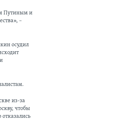
ом Путиным и
ства», –
кин осудил
исходит
ии
налистам.
кве из-за
скву, чтобы
о отказались