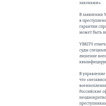
законами».
В заявлении 
в преступлен
гарантии спр
может быть в
УВКПЧ отмеча
суды специал
лишение воен
квалифицируе
В управление
что «независ
военнопленны
Российские о
неоднократн
преступникам