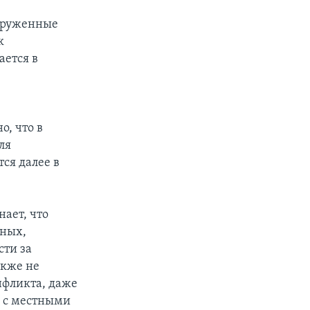
ооруженные
к
ется в
, что в
ля
ся далее в
ает, что
нных,
сти за
акже не
нфликта, даже
и с местными