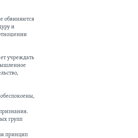
ые обвиняются
дуру и
 отношении
ает учреждать
умышленное
льство,
 обеспокоены,
 признания.
ых групп
ым принцип