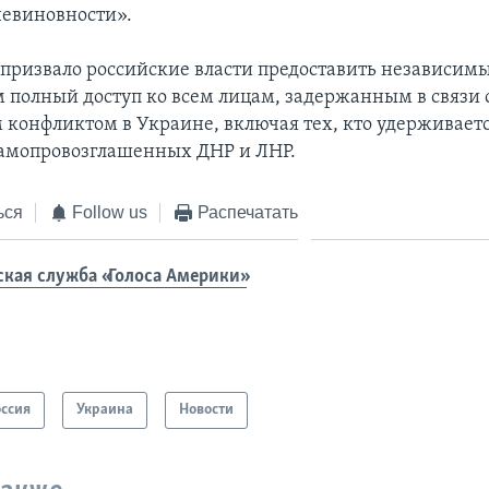
евиновности».
призвало российские власти предоставить независим
 полный доступ ко всем лицам, задержанным в связи 
конфликтом в Украине, включая тех, кто удерживаетс
амопровозглашенных ДНР и ЛНР.
ься
Follow us
Распечатать
ская служба «Голоса Америки»
оссия
Украина
Новости