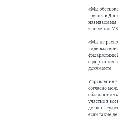
«Мы обеспоко
группы в Дон
называемым «
заявлении У
«Мы не распо
видеоматериа
филармонии М
содержания в
документе.
Управление в
согласно меж
обладают имм
участие в во
должны судит
если такие д