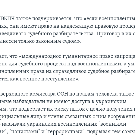
УВКПЧ также подчеркивается, что «если военнопленн
иях, они имеют право на надлежащую правовую проце
аведливого судебного разбирательства. Приговор в их
ынесен только законным судом».
ет, что «международное гуманитарное право запрещ
ьно для судебного процесса над военнопленными, а 
нопленных права на справедливое судебное разбирате
тся как военное преступление».
 верховного комиссара ООН по правам человека также
имые наблюдатели не имеют доступа к украинским
м, что подвергает их риску пыток с целью получения
фициальные лица и члены связанных с ним вооруженн
о называли украинских военнопленных "военными
и", "нацистами" и "террористами", подрывая тем сам