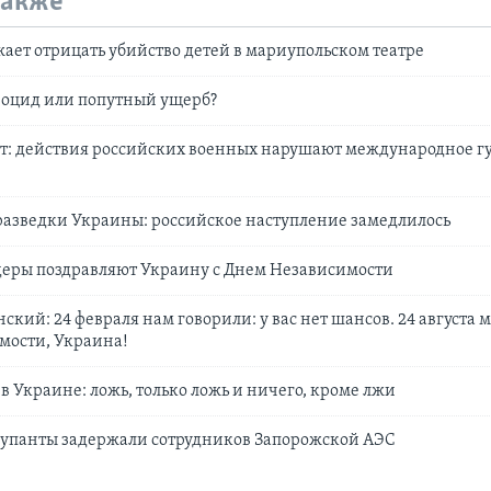
также
ает отрицать убийство детей в мариупольском театре
ноцид или попутный ущерб?
т: действия российских военных нарушают международное 
разведки Украины: российское наступление замедлилось
деры поздравляют Украину с Днем Независимости
кий: 24 февраля нам говорили: у вас нет шансов. 24 августа м
мости, Украина!
в Украине: ложь, только ложь и ничего, кроме лжи
купанты задержали сотрудников Запорожской АЭС