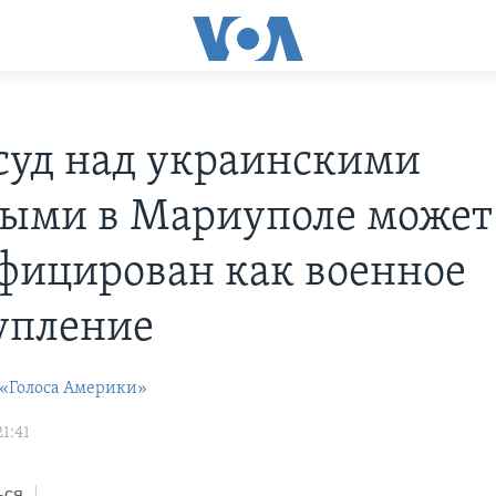
суд над украинскими
ыми в Мариуполе может
фицирован как военное
упление
 «Голоса Америки»
21:41
ься