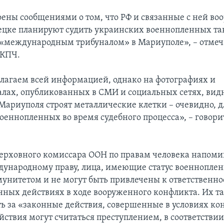
ены сообщениями о том, что РФ и связанные с ней в
ецке планируют судить украинских военнопленных та
международным трибуналом» в Мариуполе», – отмеча
ВКПЧ.
лагаем всей информацией, однако на фотографиях и
лах, опубликованных в СМИ и социальных сетях, видно
ариуполя строят металлические клетки – очевидно, д
оеннопленных во время судебного процесса», – говорит
ерховного комиссара ООН по правам человека напомин
дународному праву, лица, имеющие статус военнопле
унитетом и не могут быть привлечены к ответственно
енных действиях в ходе вооруженного конфликта. Их т
ь за «законные действия, совершенные в условиях ко
ействия могут считаться преступлением, в соответстви