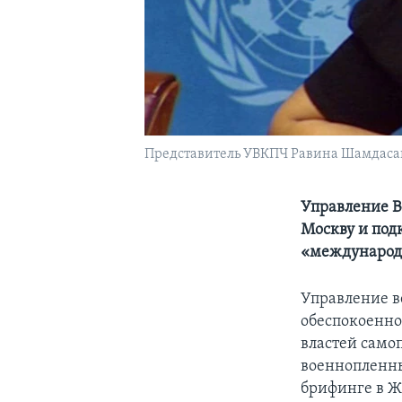
Представитель УВКПЧ Равина Шамдасан
Управление В
Москву и под
«международ
Управление в
обеспокоенно
властей само
военнопленны
брифинге в Ж