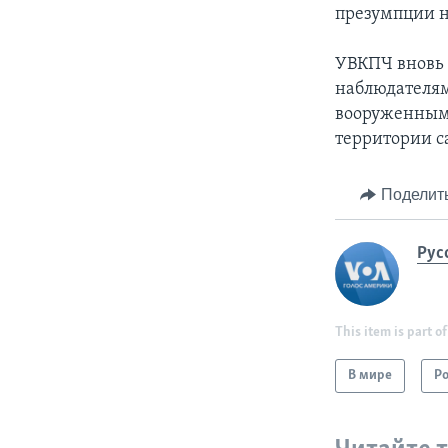
презумпции н
УВКПЧ вновь 
наблюдателям
вооруженным 
территории с
Поделит
Рус
This item is part of
В мире
Р