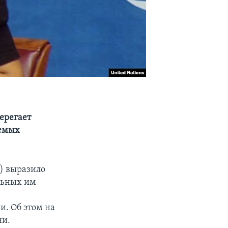
ерегает
аемых
) выразило
льных им
. Об этом на
ни.