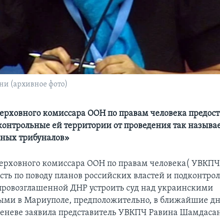
и (архивное фото)
ерховного комиссара ООН по правам человека предост
контрольные ей территории от проведения так назыв
ных трибуналов»
ерховного комиссара ООН по правам человека( УВКПЧ
сть по поводу планов российских властей и подконтро
провозглашенной ДНР устроить суд над украинскими
ми в Мариуполе, предположительно, в ближайшие дни
еневе заявила представитель УВКПЧ Равина Шамдаса