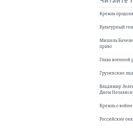
Читайте 
Кремль продолж
Культурный ге
Мишель Бачеле
право
Глава военной 
Грузинские ли
Владимир Зеленс
Днем Независи
Кремль о войне 
Российские ок