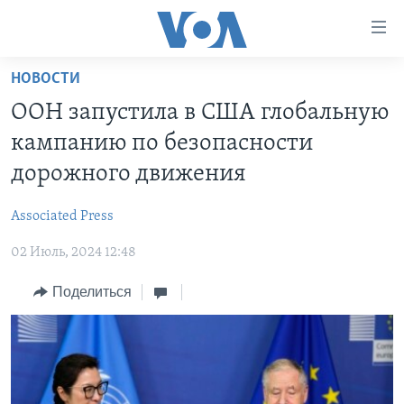
Линки
доступности
Перейти
НОВОСТИ
на
ГЛАВНОЕ
ООН запустила в США глобальную
основной
ПРОГРАММЫ
контент
кампанию по безопасности
ПРОЕКТЫ
Перейти
АМЕРИКА
дорожного движения
к
ЭКСПЕРТИЗА
НОВОСТИ ЗА МИНУТУ
УЧИМ АНГЛИЙСКИЙ
основной
Associated Press
ИНТЕРВЬЮ
ИТОГИ
НАША АМЕРИКАНСКАЯ ИСТОРИЯ
навигации
Перейти
02 Июль, 2024 12:48
ФАКТЫ ПРОТИВ ФЕЙКОВ
ПОЧЕМУ ЭТО ВАЖНО?
А КАК В АМЕРИКЕ?
в
ЗА СВОБОДУ ПРЕССЫ
Поделиться
ДИСКУССИЯ VOA
АРТЕФАКТЫ
поиск
УЧИМ АНГЛИЙСКИЙ
ДЕТАЛИ
АМЕРИКАНСКИЕ ГОРОДКИ
ВИДЕО
НЬЮ-ЙОРК NEW YORK
ТЕСТЫ
ПОДПИСКА НА НОВОСТИ
АМЕРИКА. БОЛЬШОЕ ПУТЕШЕСТВИЕ