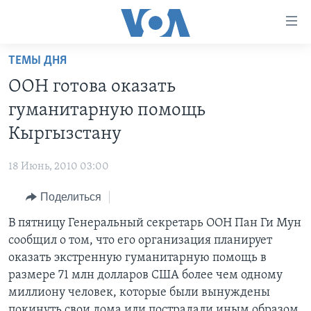
Линки
доступности
Перейти
ТЕМЫ ДНЯ
на
ГЛАВНОЕ
ООН готова оказать
основной
ПРОГРАММЫ
контент
гуманитарную помощь
ПРОЕКТЫ
Перейти
АМЕРИКА
Кыргызстану
к
ЭКСПЕРТИЗА
НОВОСТИ ЗА МИНУТУ
УЧИМ АНГЛИЙСКИЙ
основной
18 Июнь, 2010 03:00
ИНТЕРВЬЮ
ИТОГИ
НАША АМЕРИКАНСКАЯ ИСТОРИЯ
навигации
Перейти
Поделиться
ФАКТЫ ПРОТИВ ФЕЙКОВ
ПОЧЕМУ ЭТО ВАЖНО?
А КАК В АМЕРИКЕ?
в
В пятницу Генеральный секретарь ООН Пан Ги Мун
ЗА СВОБОДУ ПРЕССЫ
ДИСКУССИЯ VOA
АРТЕФАКТЫ
поиск
сообщил о том, что его организация планирует
УЧИМ АНГЛИЙСКИЙ
ДЕТАЛИ
АМЕРИКАНСКИЕ ГОРОДКИ
оказать экстренную гуманитарную помощь в
ВИДЕО
размере 71 млн долларов США более чем одному
НЬЮ-ЙОРК NEW YORK
ТЕСТЫ
миллиону человек, которые были вынуждены
ПОДПИСКА НА НОВОСТИ
АМЕРИКА. БОЛЬШОЕ ПУТЕШЕСТВИЕ
покинуть свои дома или пострадали иным образом