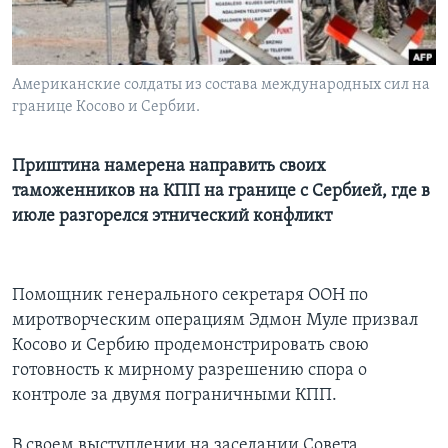
Learning English
Американские солдаты из состава международных сил на
СОЦИАЛЬНЫЕ СЕТИ
границе Косово и Сербии.
Приштина намерена направить своих
Языки
таможенников на КПП на границе с Сербией, где в
июле разгорелся этнический конфликт
Помощник генерального секретаря ООН по
миротворческим операциям Эдмон Муле призвал
Косово и Сербию продемонстрировать свою
готовность к мирному разрешению спора о
контроле за двумя пограничными КПП.
В своем выступлении на заседании Совета