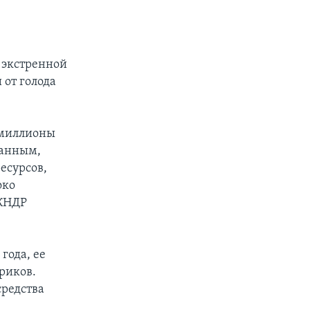
 экстренной
 от голода
 миллионы
данным,
есурсов,
око
 КНДР
года, ее
риков.
средства