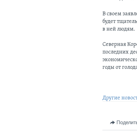
В своем заяв
будет тщател
в ней людям.
Северная Кор
последних де
экономическо
годы от голод
Другие новос
Поделит