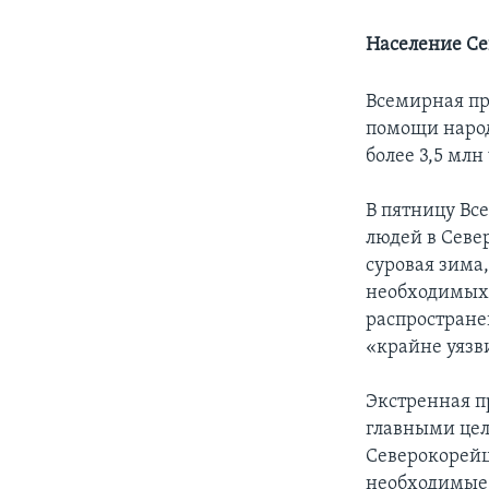
Население Се
Всемирная пр
помощи народу
более 3,5 млн
В пятницу Вс
людей в Севе
суровая зима
необходимых 
распростране
«крайне уязв
Экстренная п
главными цел
Северокорейц
необходимые 