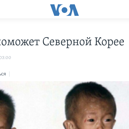
оможет Северной Корее
 03:00
ься