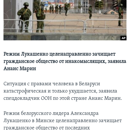
Learning English
СОЦИАЛЬНЫЕ СЕТИ
Языки
Режим Лукашенко целенаправленно зачищает
гражданское общество от инакомыслящих, заявила
Анаис Марин
Ситуация с правами человека в Беларуси
катастрофическая и только ухудшается, заявила
спецдокладчик ООН по этой стране Анаис Марин.
Режим белорусского лидера Александра
Лукашенко в Минске целенаправленно зачищает
гражданское общество от последних