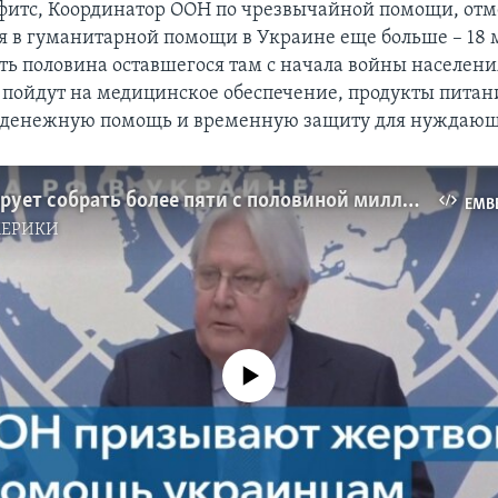
итс, Координатор ООН по чрезвычайной помощи, отме
в гуманитарной помощи в Украине еще больше – 18 
есть половина оставшегося там с начала войны населен
 пойдут на медицинское обеспечение, продукты питан
, денежную помощь и временную защиту для нуждающ
ООН планирует собрать более пяти с половиной миллиардов долларов для помощи Украине
EMB
МЕРИКИ
No media source currently available