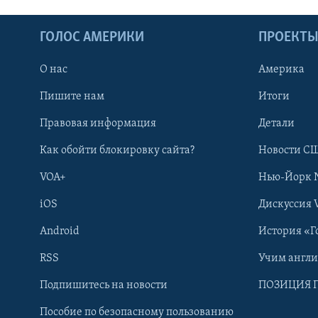
ГОЛОС АМЕРИКИ
ПРОЕКТ
О нас
Америка
Пишите нам
Итоги
Правовая информация
Детали
Как обойти блокировку сайта?
Новости СШ
VOA+
Нью-Йорк 
iOS
Дискуссия 
Android
История «Г
RSS
Учим англ
Learning English
Подпишитесь на новости
ПОЗИЦИЯ 
Пособие по безопасному пользованию