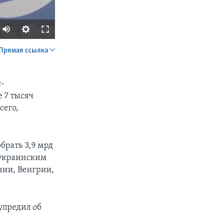
Прямая ссылка
SHARE
с-
 7 тысяч
сего,
брать 3,9 мрд
px
width
 украинским
нии, Венгрии,
упредил об