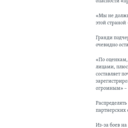
опасности «п
«Мы не должны
этой страной
Гранди подче
очевидно ост
«По оценкам,
лицами, плюс
составляет по
зарегистриро
огромным» – 
Распределять
партнерских 
Из-за боев н