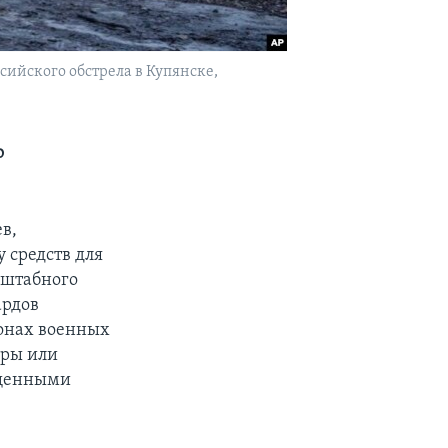
ийского обстрела в Купянске,
о
в,
 средств для
сштабного
ардов
зонах военных
уры или
ещенными