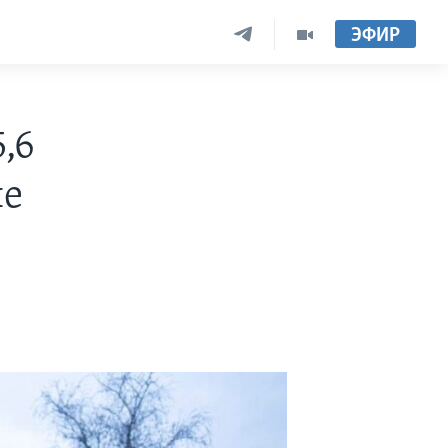
ЭФИР
,6
не