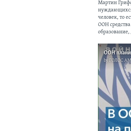
Мартин Грифф
нуждающихся 
человек, то 
ООН средства
образование
by
ГОЛОС А