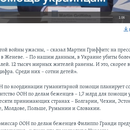
1:06
EMBED
этой войны ужасны, – сказал Мартин Гриффитс на прес
в Женеве. – По нашим данным, в Украине убиты более
ей. 12 тысяч мирных жителей ранены. И это, скорее в
ифра. Среди них – сотни детей».
Н по координации гуманитарной помощи планирует со
ентство ООН по делам беженцев – 1,7 млрд для помощи
есяти принимающих странах – Болгарии, Чехии, Эсто
е, Молдове, Польше, Румынии и Словакии.
миссар ООН по делам беженцев Филиппо Гранди пред