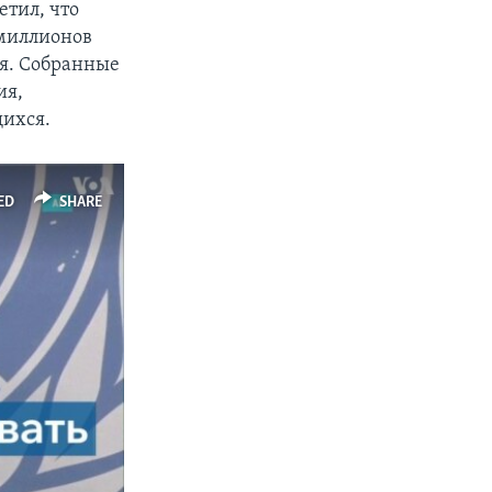
тил, что
миллионов
ия. Собранные
ия,
ихся.
ED
SHARE