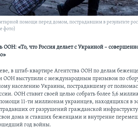
тарной помощи перед домом, пострадавшим в результате росс
е фото)
ь ООН: «То, что Россия делает с Украиной – совершенн
но»
неве, в штаб-квартире Агентства ООН по делам беженце
и ООН выступили с международным призывом по сбору
ому населению Украины, пострадавшему от полнома
ссии. ООН ставит своей целью собрать более 5,6 милли
 помощи 11-ти миллионам украинцев, находящихся в 
страдавших от разрушений гражданской инфраструкт
свои дома и ставших беженцами и внутренне перем
ошедший год войны.