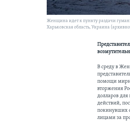
Женщина идет к пункту раздачи гумани
Харьковская область, Украина (архивно
Представител
возмутитель
В среду в Же
представител
помощи мирн
вторжения Ро
долларов для
действий, по
покинувших 
лицами за пр