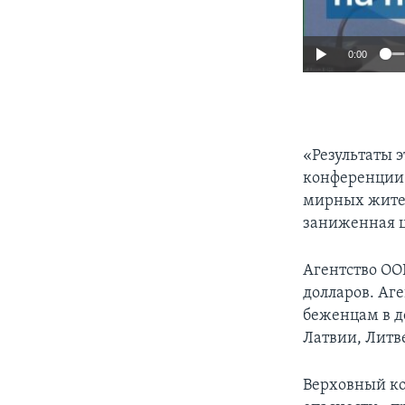
0:00
«Результаты 
конференции 
мирных жител
заниженная ц
Агентство ОО
долларов. Аг
беженцам в д
Латвии, Литв
Верховный ко