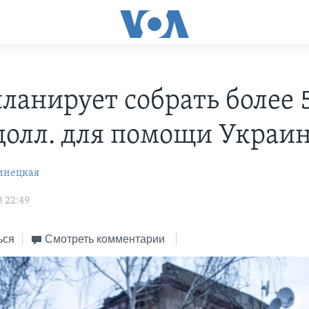
ланирует собрать более 5
долл. для помощи Украи
инецкая
3 22:49
ься
Смотреть комментарии