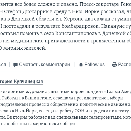
вится все более сложно и опасно. Пресс-секретарь Ген
Н Стефан Дюжаррик в среду в Нью-Йорке рассказал, чт
ка в Донецкой области и в Херсоне два склада с гума
пострадали в результате бомбардировок. Накануне 
оставил помощь в село Константинополь в Донецкой о
чая медицинские принадлежности в трехмесячном о
0 мирных жителей.
ься
Смотреть комментарии
Follow us
Распе
тория Купчинецкая
евизионный журналист, штатный корреспондент «Голоса Аме
а. Работала в Вашингтоне, освещала президентские выборы,
онодательный процесс и общественно-политические движени
еехав в Нью-Йорк, освещала работу ООН и городских институ
сти. Виктория работает над специальными телепроектами, ко
нь необычных американских общин