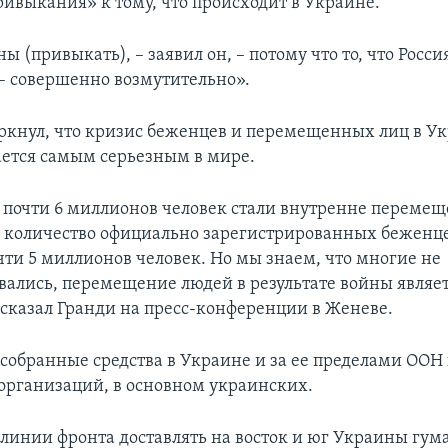
ривыкания» к тому, что происходит в Украине.
 (привыкать), – заявил он, – потому что то, что Россия
 – совершенно возмутительно».
ркнул, что кризис беженцев и перемещенных лиц в У
ается самым серьезным в мире.
 почти 6 миллионов человек стали внутренне перем
 количество официально зарегистрированных беженце
чти 5 миллионов человек. Но мы знаем, что многие не
вались, перемещение людей в результате войны являе
сказал Гранди на пресс-конференции в Женеве.
 собранные средства в Украине и за ее пределами ООН
организаций, в основном украинских.
а линии фронта доставлять на восток и юг Украины гу