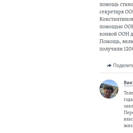
помощь стано
секретаря ОО
Константинов
помощью ООН 
конвой ООН д
Помощь, вклю
получили 120
Поделит
Вик
Тел
год
зак
Пер
вла
жиз