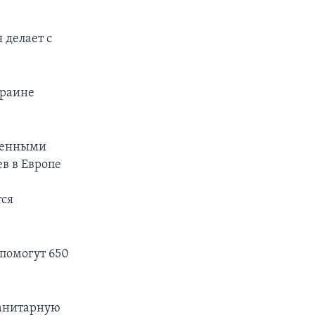
 делает с
краине
ещенными
в в Европе
тся
 помогут 650
манитарную