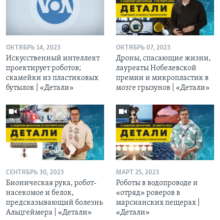
ОКТЯБРЬ 14, 2023
ОКТЯБРЬ 07, 2023
Искусственный интеллект
Дроны, спасающие жизни,
проектирует роботов;
лауреаты Нобелевской
скамейки из пластиковых
премии и микропластик в
бутылок | «Детали»
мозге грызунов | «Детали»
СЕНТЯБРЬ 30, 2023
МАРТ 25, 2023
Бионическая рука, робот-
Роботы в водопроводе и
насекомое и белок,
«отряд» роверов в
предсказывающий болезнь
марсианских пещерах |
Альцгеймера | «Детали»
«Детали»