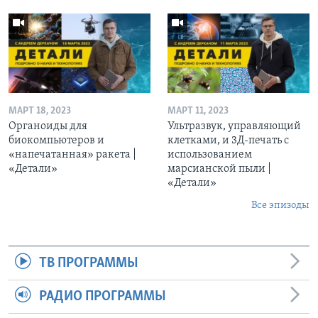
МАРТ 18, 2023
МАРТ 11, 2023
Органоиды для
Ультразвук, управляющий
биокомпьютеров и
клетками, и 3Д-печать c
«напечатанная» ракета |
использованием
«Детали»
марсианской пыли |
«Детали»
Все эпизоды
ТВ ПРОГРАММЫ
РАДИО ПРОГРАММЫ