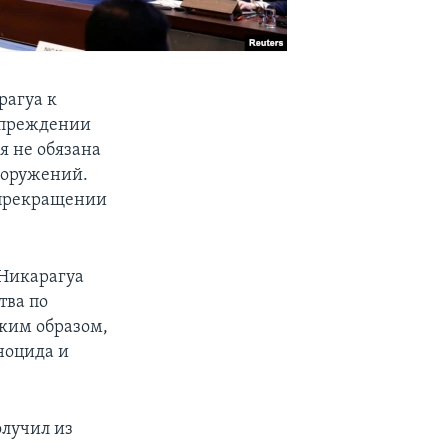
рагуа к
упреждении
ия не обязана
вооружений.
 прекращении
 Никарагуа
тва по
ким образом,
ноцида и
олучил из