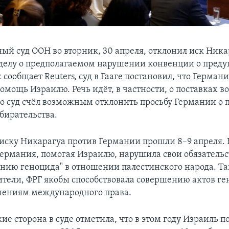
й суд ООН во вторник, 30 апреля, отклонил иск Ника
делу о предполагаемом нарушении конвенции о пред
 сообщает Reuters, суд в Гааге постановил, что Герман
омощь Израилю. Речь идёт, в частности, о поставках 
 суд счёл возможным отклонить просьбу Германии о
бирательства.
иску Никарагуа против Германии прошли 8–9 апреля.
 Германия, помогая Израилю, нарушила свои обязательс
нию геноцида" в отношении палестинского народа. Та
ители, ФРГ якобы способствовала совершению актов ге
шениям международного права.
е сторона в суде отметила, что в этом году Израиль п