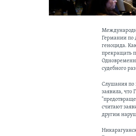
Международны
Германии по 
геноцида. Как
прекращать п
Одновременно
судебного раз
Слушания по 
заявила, что
"предотвраще
считают заяв
другим нару
Никарагуански