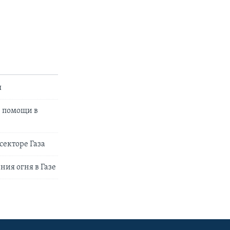
я
и помощи в
секторе Газа
ия огня в Газе