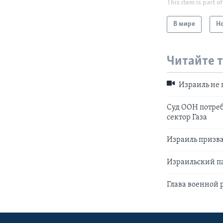
This item is part of
В мире
Н
Читайте 
Израиль не 
Суд ООН потреб
сектор Газа
Израиль призва
Израильский па
Глава военной 