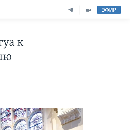
ЭФИР
гуа к
лю