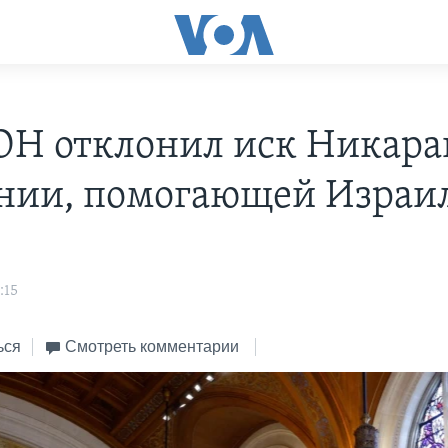
ОН отклонил иск Никара
нии, помогающей Израи
:15
ься
Смотреть комментарии