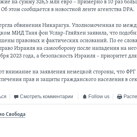
ие на сумму 326,5 млн евро – примерно в 10 раз боль
. Об этом сообщается в новостной ленте агентства DPA.
ергла обвинения Никарагуа. Уполномоченная по меж
цком МИД Таня фон Услар-Гляйхен заявила, что подоб
шены правовых и фактических оснований. По ее слов
 право Израиля на самооборону после нападения на нег
ря 2023 года, а безопасность Израиля – приоритет для
 внимание на заявления немецкой стороны, что ФРГ
спечения прав и защиты гражданского населения в сек
ься
Смотреть комментарии
Follow us
Распе
ио Свобода