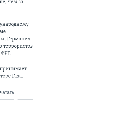
ше, чем за
дународному
ные
ам, Германия
о террористов
 ФРГ.
 принимает
торе Газа.
чатать