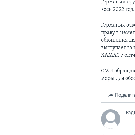
Германии оруж
весь 2022 год
Германия отв
праву в неме
обвинения ли
выступает за
ХАМАС 7 октяб
СМИ обращают
меры для обе
Поделит
Рад