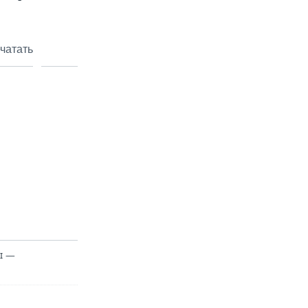
чатать
ы —