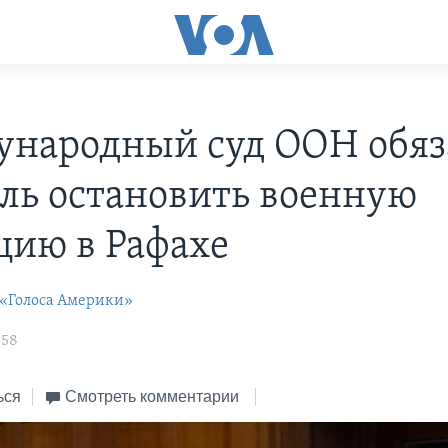
народный суд ООН обяз
ль остановить военную
цию в Рафахе
 «Голоса Америки»
:58
ься
Смотреть комментарии