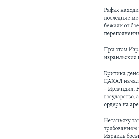
Рафах находит
последние ме
бежали от бое
переполненны
При этом Изра
израильские 
Критика дейст
ЦАХАЛ начал 
– Ирландия, 
государство,
ордера на ар
Нетаньяху та
требованием 
Израиль боев