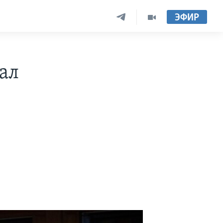
ЭФИР
ал