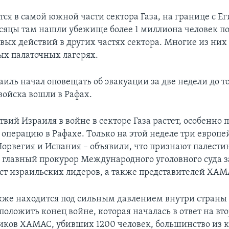
ся в самой южной части сектора Газа, на границе с Ег
сяцы там нашли убежище более 1 миллиона человек пос
вых действий в других частях сектора. Многие из них
х палаточных лагерях.
иль начал оповещать об эвакуации за две недели до то
войска вошли в Рафах.
вий Израиля в войне в секторе Газа растет, особенно п
операцию в Рафахе. Только на этой неделе три европе
Норвегия и Испания – объявили, что признают палести
 а главный прокурор Международного уголовного суда 
ест израильских лидеров, а также представителей ХАМ
кже находится под сильным давлением внутри страны 
положить конец войне, которая началась в ответ на вт
иков ХАМАС, убивших 1200 человек, большинство из 