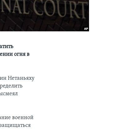
атить
ении огня в
ин Нетаньяху
пределить
высмеял
ание военной
 защищаться