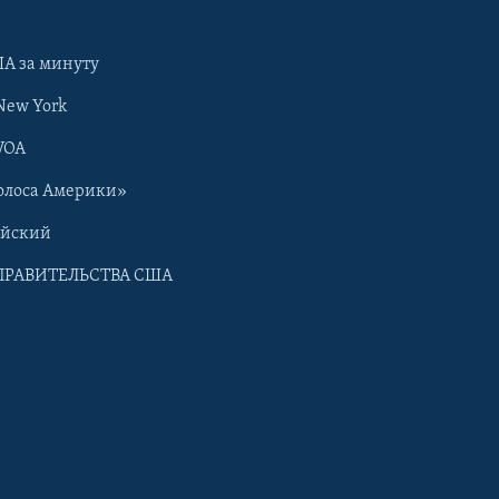
А за минуту
New York
VOA
олоса Америки»
ийский
ПРАВИТЕЛЬСТВА США