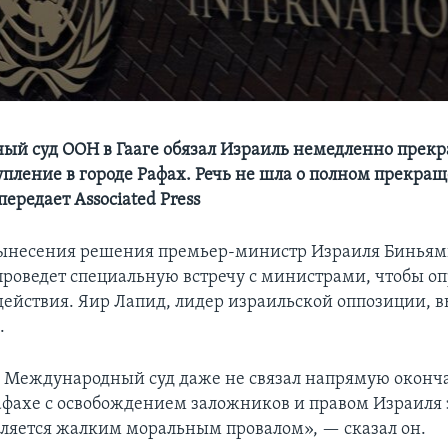
й суд ООН в Гааге обязал Израиль немедленно прекр
упление в городе Рафах. Речь не шла о полном прекращ
передает Associated Press
вынесения решения премьер-министр Израиля Биньям
 проведет специальную встречу с министрами, чтобы о
ействия. Яир Лапид, лидер израильской оппозиции, 
.
то Международный суд даже не связал напрямую оконч
афахе с освобождением заложников и правом Израиля
является жалким моральным провалом», — сказал он.