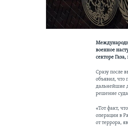
Международны
военное наст
секторе Газа, 
Сразу после 
объявил, что
дальнейшие д
решение суда
«Тот факт, ч
операции в Р
от террора, 