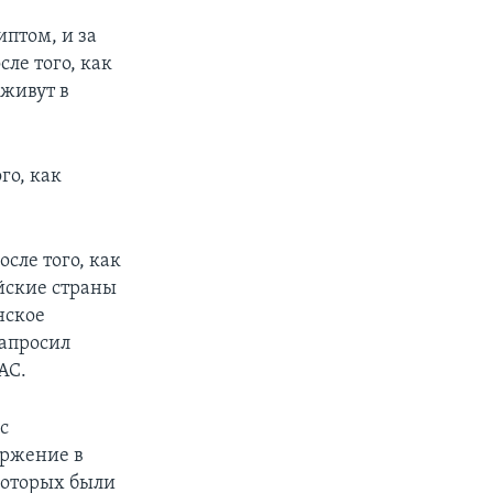
иптом, и за
ле того, как
 живут в
го, как
осле того, как
йские страны
нское
запросил
АС.
с
оржение в
которых были