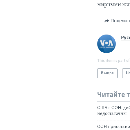
мирными жите
Поделит
Рус
This item is part of
В мире
Н
Читайте 
США в ООН: де
недостаточны
ООН приостанов