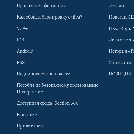
Правовая информация
Детали
Как обойти блокировку сайта?
Новости СШ
VOA+
Нью-Йорк 
iOS
Дискуссия 
Android
История «Г
RSS
Учим англ
Learning English
Подпишитесь на новости
ПОЗИЦИЯ 
Пособие по безопасному пользованию
СОЦИАЛЬНЫЕ СЕТИ
Интернетом
Доступная среда: Section 508
Вакансии
Приватность
Языки