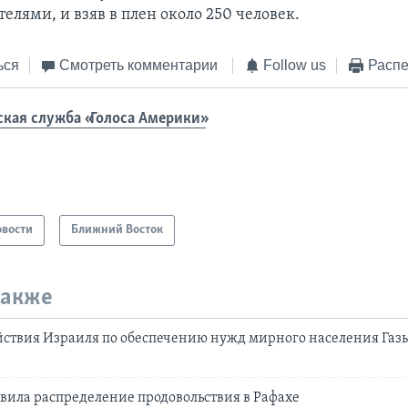
лями, и взяв в плен около 250 человек.
ься
Смотреть комментарии
Follow us
Распе
ская служба «Голоса Америки»
овости
Ближний Восток
также
йствия Израиля по обеспечению нужд мирного населения Газ
ила распределение продовольствия в Рафахе