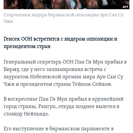
Learning English
Сторонники лидера бирманской оппозиции Аун Сан Су
Чжи
СОЦИАЛЬНЫЕ СЕТИ
Генсек ООН встретится с лидером оппозиции и
президентом стран
Языки
Генеральный секретарь ООН Пан Ги Мун прибыл в
Бирму, где у него запланирована встреча с
лауреатом Нобелевской премии мира Аун Сан Су
Чжи и президентом страны Тейном Сейном.
В воскресенье Пан Ги Мун прибыл в крупнейший
город страны, Рангун, откуда позднее вылетел в
столицу Нейпьидо.
Его выступление в бирманском парламенте в