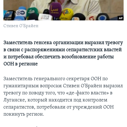
Learning English
СОЦИАЛЬНЫЕ СЕТИ
Стивен О'Брайен
Заместитель генсека организации выразил тревогу
в связи с распоряжениями сепаратистских властей
Языки
и потребовал обеспечить возобновление работы
ООН в регионе
Заместитель генерального секретаря ООН по
гуманитарным вопросам Стивен О'Брайен выразил
тревогу по поводу того, что «де-факто власти» в
Луганске, который находится под контролем
сепаратистов, потребовали от учреждений ООН
покинуть регион.