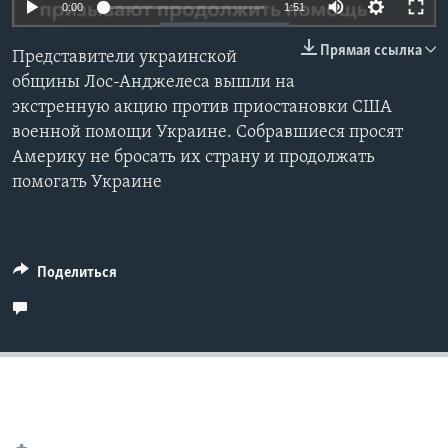
Auto
0:00
1:51
Learning English
240p
Прямая ссылка
Представители украинской
360p
общины Лос-Анджелеса вышли на
СОЦИАЛЬНЫЕ СЕТИ
экстренную акцию против приостановки США
480p
Auto
240p
360p
480p
военной помощи Украине. Собравшиеся просят
720p
Америку не бросать их страну и продолжать
720p
1080p
1080p
помогать Украине
Языки
Поделиться