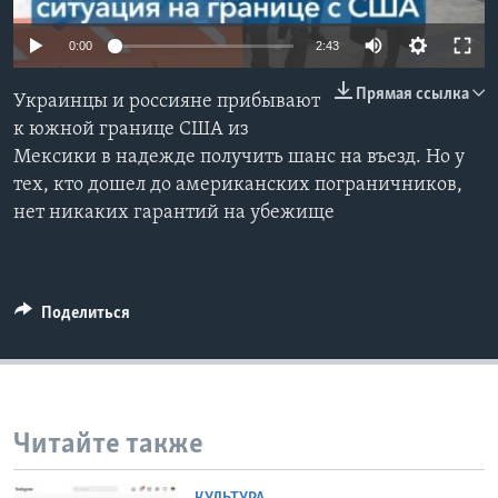
Learning English
0:00
2:43
Прямая ссылка
СОЦИАЛЬНЫЕ СЕТИ
Украинцы и россияне прибывают
к южной границе США из
Мексики в надежде получить шанс на въезд. Но у
тех, кто дошел до американских пограничников,
Языки
нет никаких гарантий на убежище
Поделиться
Читайте также