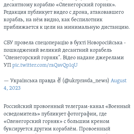
десантному кораблю «Оленегорский горняк».
Редакция публикует видео с дрона, атаковавшего
корабль, на нём видно, как беспилотник
приближается к цели на минимальную дистанцию.
СБУ провела спецоперацію в бухті Новоросійська -
пошкоджений великий десантний корабель
"Оленегорский горняк". Відео надане джерелами
УП
pic.twitter.com/raQavQp1qU
— Українська правда ✌️ (@ukrpravda_news)
August
4, 2023
Российский провоенный телеграм-канал «Военный
осведомитель» публикует фотографии, где
«Оленегорский горняк» с большим креном
буксируется другим кораблём. Провоенный