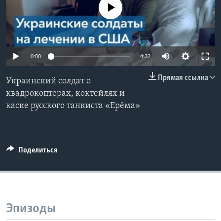
No media source currently available
Learning English
СОЦИАЛЬНЫЕ СЕТИ
0:00
4:32
Прямая ссылка
Украинский солдат о
Языки
квадрокоптерах, коктейлях и
каске русского танкиста «Ерёма»
Поделиться
Эпизоды