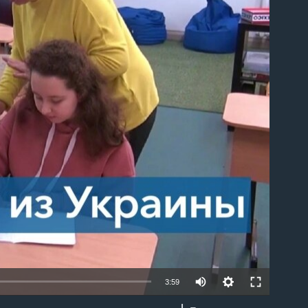
able
3:59