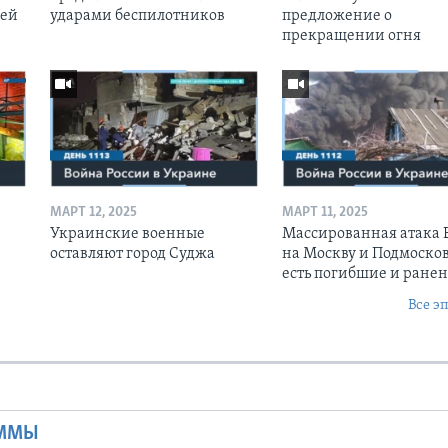
оей
ударами беспилотников
предложение о
прекращении огня
МАРТ 12, 2025
МАРТ 11, 2025
Украинские военные
Массированная атака
оставляют город Суджа
на Москву и Подмосков
есть погибшие и ране
Все э
Ы
АММЫ