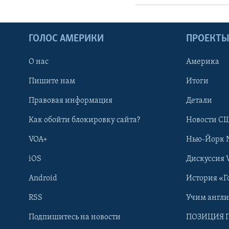
ГОЛОС АМЕРИКИ
ПРОЕКТ
О нас
Америка
Пишите нам
Итоги
Правовая информация
Детали
Как обойти блокировку сайта?
Новости СШ
VOA+
Нью-Йорк 
iOS
Дискуссия 
Android
История «Г
RSS
Учим англ
Learning English
Подпишитесь на новости
ПОЗИЦИЯ 