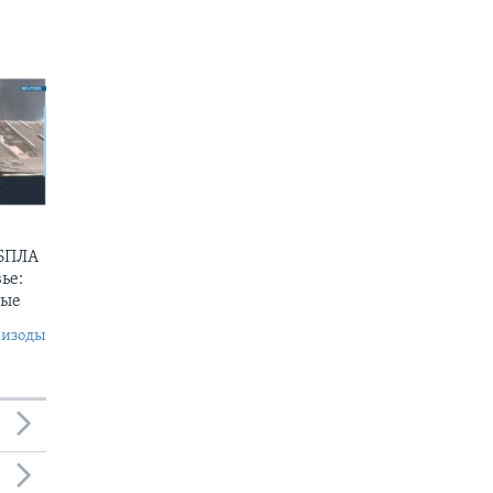
 БПЛА
ье:
ные
пизоды