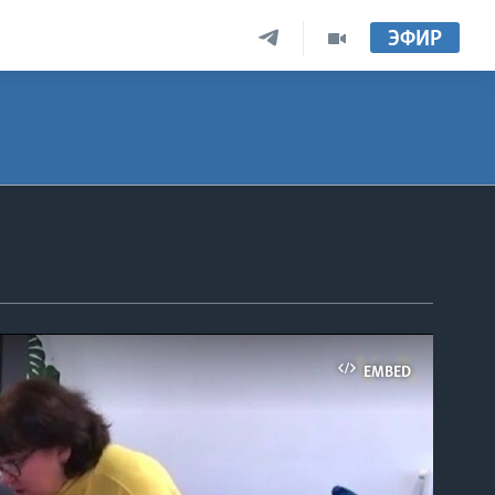
ЭФИР
EMBED