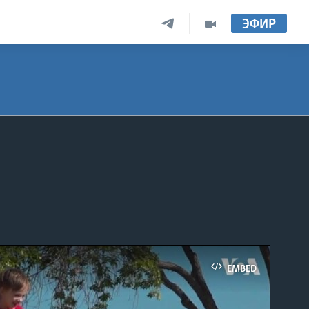
ЭФИР
EMBED