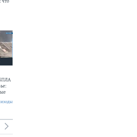
 что
 БПЛА
ье:
ные
пизоды