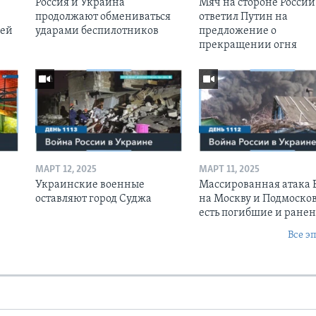
Россия и Украина
Мяч на стороне России:
продолжают обмениваться
ответил Путин на
оей
ударами беспилотников
предложение о
прекращении огня
МАРТ 12, 2025
МАРТ 11, 2025
Украинские военные
Массированная атака
оставляют город Суджа
на Москву и Подмосков
есть погибшие и ране
Все э
Ы