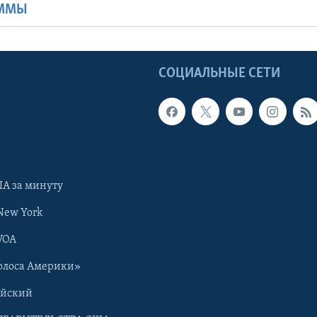
АММЫ
Ы
СОЦИАЛЬНЫЕ СЕТИ
А за минуту
New York
VOA
олоса Америки»
ийский