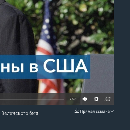
able
7:57
Прямая ссылка
 Зеленского был
EMBED