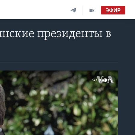
ЭФИР
аинские президенты в
EMBED