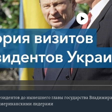
No media source currently avail
езидентов до нынешнего главы государства Владимира
 американскими лидерами