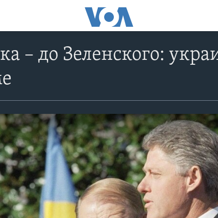
ка – до Зеленского: укр
ме