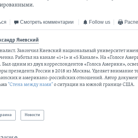
ированными.
ься
Смотреть комментарии
Follow us
Распе
ксандр Яневский
налист. Закончил Киевский национальный университет имен
енко. Работал на канале «1+1» и «5 Канале». На «Голосе Амер
а. Был одним из двух корреспондентов «Голоса Америки», ос
оры президента России в 2018 из Москвы. Уделяет внимание 
аинских и американо-российских отношений. Автор докумен
ьма
"Стена между нами"
о ситуации на южной границе США.
краина
Новости