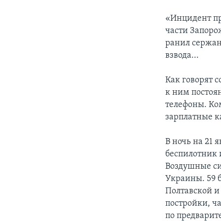
«Инцидент про
части Запоро
ранил сержан
взвода...
Как говорят 
к ним постоя
телефоны. Ко
зарплатные ка
В ночь на 21 
беспилотник 
Воздушные си
Украины. 59 
Полтавской и
постройки, ч
по предварит