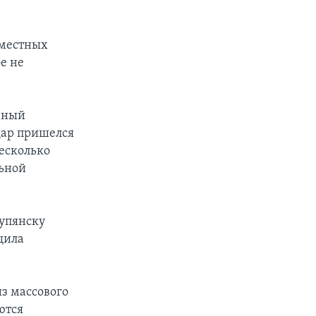
 местных
е не
нный
дар пришелся
есколько
льной
Купянску
щила
из массового
ются