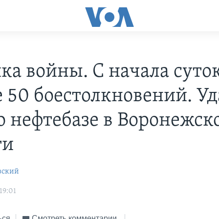
ка войны. С начала суток
 50 боестолкновений. Уд
о нефтебазе в Воронежск
ти
вский
19:01
ься
Смотреть комментарии