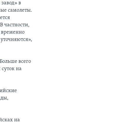
завод» в
вые самолеты.
ется
В частности,
о временно
 уточняются»,
Больше всего
 суток на
сийские
жды,
йсках на