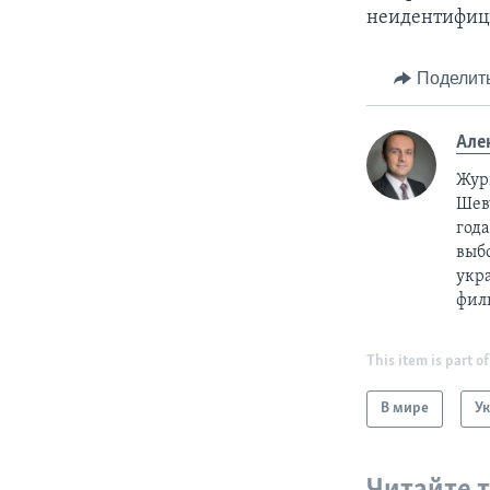
неидентифиц
Поделит
Але
Жур
Шевч
год
выб
укр
фил
This item is part of
В мире
У