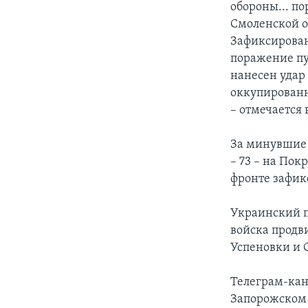
обороны... п
Смоленской о
Зафиксирован
поражение пу
нанесен удар
оккупированн
– отмечается
За минувшие 
– 73 – на Пок
фронте зафик
Украинский п
войска продв
Успеновки и 
Телеграм-кан
Запорожском