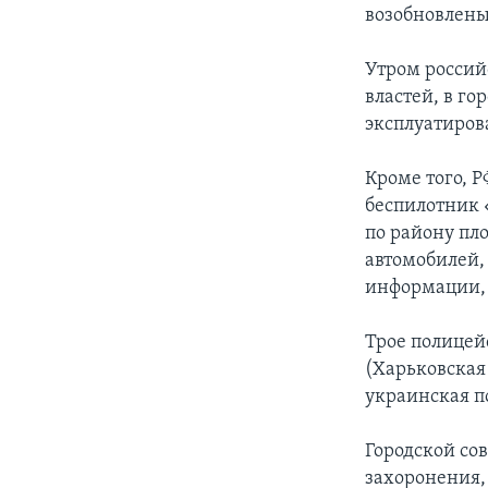
возобновлены
Утром россий
властей, в г
эксплуатиров
Кроме того, 
беспилотник 
по району пл
автомобилей,
информации, 
Трое полицей
(Харьковская
украинская п
Городской сов
захоронения,