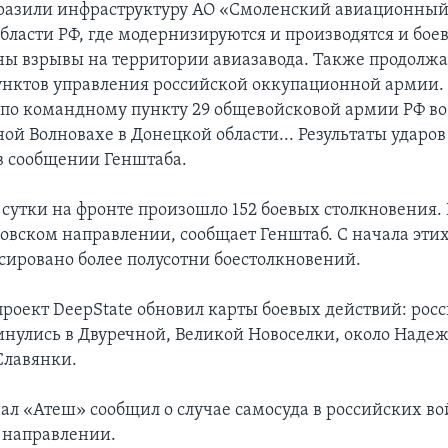
оразили инфраструктуру АО «Смоленский авиационный 
бласти РФ, где модернизируются и производятся и бое
ы взрывы на территории авиазавода. Также продолжа
нктов управления российской оккупационной армии. 
 по командному пункту 29 общевойсковой армии РФ в
ой Волновахе в Донецкой области... Результаты ударов
 в сообщении Генштаба.
сутки на фронте произошло 152 боевых столкновения. 
ровском направлении, сообщает Генштаб. С начала этих
сировано более полусотни боестолкновений.
роект DeepState обновил карты боевых действий: рос
инулись в Двуречной, Великой Новоселки, около Наде
Славянки.
ал «Атеш» сообщил о случае самосуда в российских во
 направлении.