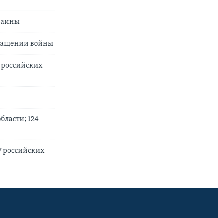
раины
кращении войны
0 российских
бласти; 124
57 российских