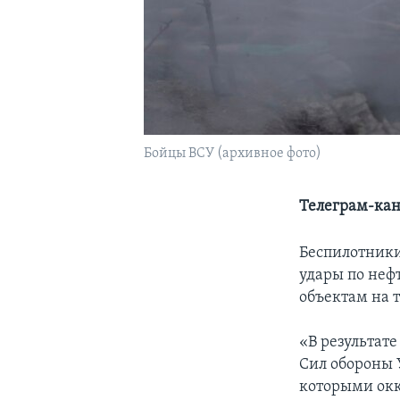
Бойцы ВСУ (архивное фото)
Телеграм-кан
Беспилотник
удары по неф
объектам на 
«В результат
Сил обороны 
которыми окк