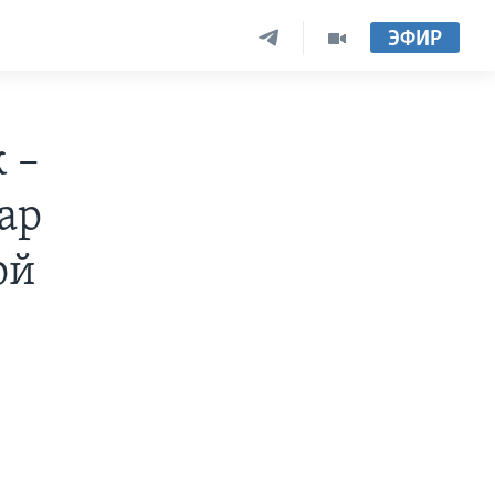
ЭФИР
 –
ар
ой