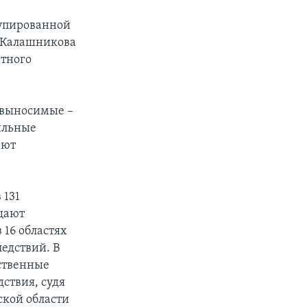
купированной
а Калашникова
етного
невыносимые –
ильные
ают
 131
щают
 16 областях
едствий. В
ственные
ствия, судя
ской области