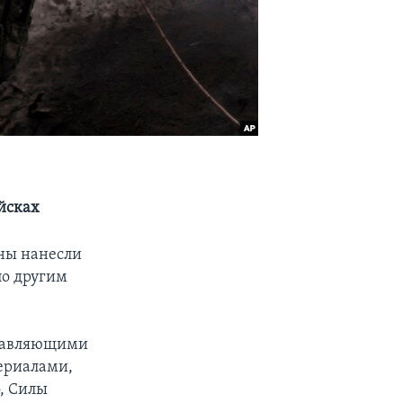
йсках
ны нанесли
по другим
оставляющими
ериалами,
, Силы