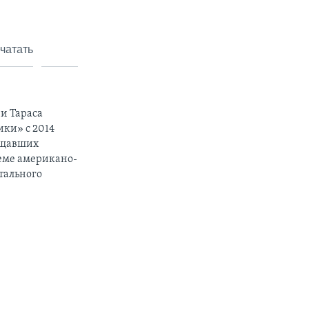
чатать
и Тараса
ики» с 2014
вещавших
теме американо-
тального