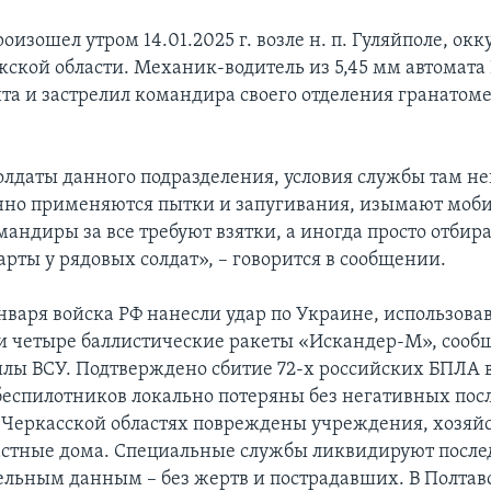
изошел утром 14.01.2025 г. возле н. п. Гуляйполе, ок
жской области. Механик-водитель из 5,45 мм автомат
та и застрелил командира своего отделения гранатом
солдаты данного подразделения, условия службы там 
нно применяются пытки и запугивания, изымают моб
мандиры за все требуют взятки, а иногда просто отбир
рты у рядовых солдат», – говорится в сообщении.
января войска РФ нанесли удар по Украине, использовав
и четыре баллистические ракеты «Искандер-М», сооб
лы ВСУ. Подтверждено сбитие 72-х российских БПЛА в
беспилотников локально потеряны без негативных посл
 Черкасской областях повреждены учреждения, хозяй
астные дома. Специальные службы ликвидируют послед
ельным данным – без жертв и пострадавших. В Полтав