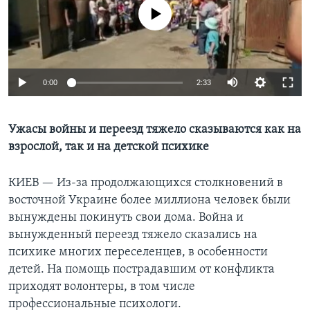
No media source currently available
Learning English
СОЦИАЛЬНЫЕ СЕТИ
0:00
2:33
Языки
Ужасы войны и переезд тяжело сказываются как на
взрослой, так и на детской психике
КИЕВ —
Из-за продолжающихся столкновений в
восточной Украине более миллиона человек были
вынуждены покинуть свои дома. Война и
вынужденный переезд тяжело сказались на
психике многих переселенцев, в особенности
детей. На помощь пострадавшим от конфликта
приходят волонтеры, в том числе
профессиональные психологи.