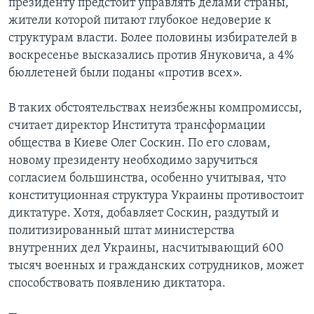
президенту предстоит управлять делами страны,
жители которой питают глубокое недоверие к
Learning English
структурам власти. Более половины избирателей в
воскресенье высказались против Януковича, а 4%
СОЦИАЛЬНЫЕ СЕТИ
бюллетеней были поданы «против всех».
В таких обстоятельствах неизбежны компромиссы,
считает директор Института трансформации
Языки
общества в Киеве Олег Соскин. По его словам,
новому президенту необходимо заручиться
согласием большинства, особенно учитывая, что
конституционная структура Украины противостоит
диктатуре. Хотя, добавляет Соскин, раздутый и
политизированный штат министерства
внутренних дел Украины, насчитывающий 600
тысяч военных и гражданских сотрудников, может
способствовать появлению диктатора.