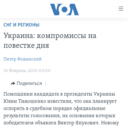
Линки
доступности
Перейти
СНГ И РЕГИОНЫ
на
ГЛАВНОЕ
Украина: компромиссы на
основной
ПРОГРАММЫ
контент
повестке дня
ПРОЕКТЫ
Перейти
АМЕРИКА
к
Питер Федынский
ЭКСПЕРТИЗА
НОВОСТИ ЗА МИНУТУ
УЧИМ АНГЛИЙСКИЙ
основной
10 Февраль, 2010 03:00
ИНТЕРВЬЮ
ИТОГИ
НАША АМЕРИКАНСКАЯ ИСТОРИЯ
навигации
Перейти
ФАКТЫ ПРОТИВ ФЕЙКОВ
ПОЧЕМУ ЭТО ВАЖНО?
А КАК В АМЕРИКЕ?
Поделиться
в
ЗА СВОБОДУ ПРЕССЫ
ДИСКУССИЯ VOA
АРТЕФАКТЫ
Помощники кандидата в президенты Украины
поиск
Юлии Тимошенко известили, что она планирует
УЧИМ АНГЛИЙСКИЙ
ДЕТАЛИ
АМЕРИКАНСКИЕ ГОРОДКИ
оспорить в судебном порядке официальные
ВИДЕО
НЬЮ-ЙОРК NEW YORK
ТЕСТЫ
результаты голосования, на основании которых
победителем объявлен Виктор Янукович. Новому
ПОДПИСКА НА НОВОСТИ
АМЕРИКА. БОЛЬШОЕ ПУТЕШЕСТВИЕ