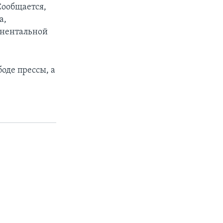
Сообщается,
а,
инентальной
оде прессы, а