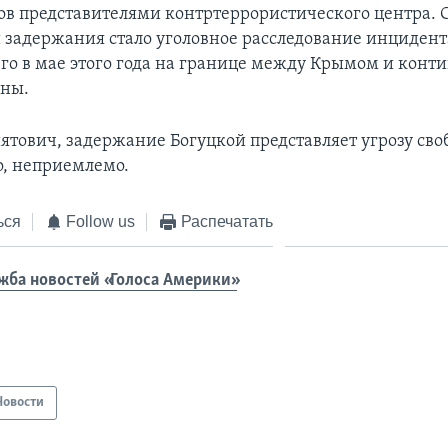
сов представителями контртеррористического центра. 
 задержания стало уголовное расследование инцидент
о в мае этого года на границе между Крымом и конт
ины.
ятович, задержание Богуцкой представляет угрозу своб
о, неприемлемо.
ься
Follow us
Распечатать
жба новостей «Голоса Америки»
Новости