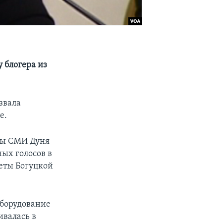
 блогера из
звала
е.
оды СМИ Дуня
ых голосов в
веты Богуцкой
оборудование
ивалась в