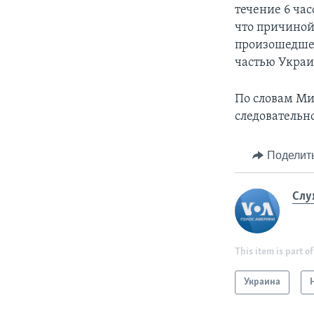
течение 6 ча
что причиной
произошедшег
частью Укра
По словам Ми
следовательн
Поделит
Слу
This item is part of
Украина