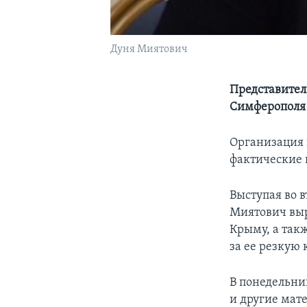
Дуня Миятович
Представител
Симферополя 
Организация 
фактические 
Выступая во 
Миятович выр
Крыму, а так
за ее резкую 
В понедельни
и другие мат