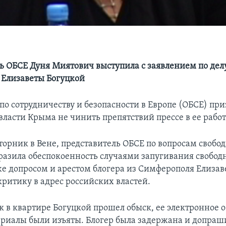
ь ОБСЕ Дуня Миятович выступила с заявлением по делу
Елизаветы Богуцкой
по сотрудничеству и безопасности в Европе (ОБСЕ) при
власти Крыма не чинить препятствий прессе в ее работ
вторник в Вене, представитель ОБСЕ по вопросам своб
азила обеспокоенность случаями запугивания свободн
же допросом и арестом блогера из Симферополя Елиза
критику в адрес российских властей.
к в квартире Богуцкой прошел обыск, ее электронное 
ериалы были изъяты. Блогер была задержана и допраш