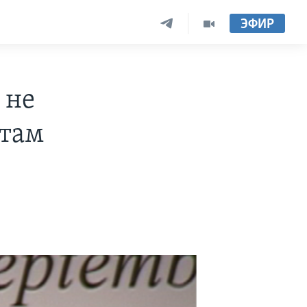
ЭФИР
 не
стам