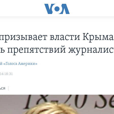
призывает власти Крыма
ь препятствий журнали
ей «Голоса Америки»
14 18:31
ься