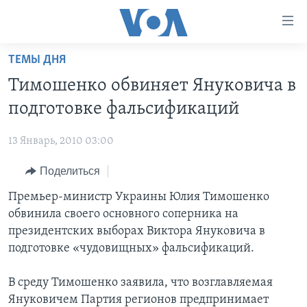
Линки
доступности
Перейти
ТЕМЫ ДНЯ
на
ГЛАВНОЕ
Тимошенко обвиняет Януковича в
основной
ПРОГРАММЫ
контент
подготовке фальсификаций
ПРОЕКТЫ
Перейти
АМЕРИКА
к
13 Январь, 2010 03:00
ЭКСПЕРТИЗА
НОВОСТИ ЗА МИНУТУ
УЧИМ АНГЛИЙСКИЙ
основной
Поделиться
ИНТЕРВЬЮ
ИТОГИ
НАША АМЕРИКАНСКАЯ ИСТОРИЯ
навигации
Перейти
ФАКТЫ ПРОТИВ ФЕЙКОВ
Премьер-министр Украины Юлия Тимошенко
ПОЧЕМУ ЭТО ВАЖНО?
А КАК В АМЕРИКЕ?
в
обвинила своего основного соперника на
ЗА СВОБОДУ ПРЕССЫ
ДИСКУССИЯ VOA
АРТЕФАКТЫ
поиск
президентских выборах Виктора Януковича в
УЧИМ АНГЛИЙСКИЙ
ДЕТАЛИ
АМЕРИКАНСКИЕ ГОРОДКИ
подготовке «чудовищных» фальсификаций.
ВИДЕО
НЬЮ-ЙОРК NEW YORK
ТЕСТЫ
В среду Тимошенко заявила, что возглавляемая
ПОДПИСКА НА НОВОСТИ
АМЕРИКА. БОЛЬШОЕ ПУТЕШЕСТВИЕ
Януковичем Партия регионов предпринимает